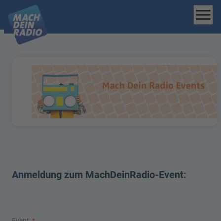
menu
Anmeldung zum MachDeinRadio-Event:
Event:
*