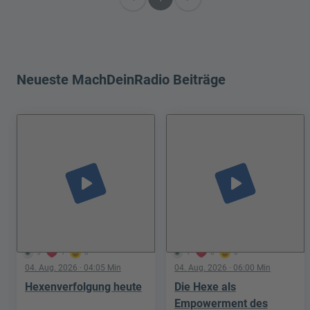
Neueste MachDeinRadio Beiträge
play_arrow
play_arrow
5
1
0
1
0
0
04. Aug. 2026
· 04:05 Min
04. Aug. 2026
· 06:00 Min
Hexenverfolgung heute
Die Hexe als
Empowerment des