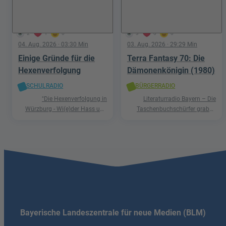
2
1
0
3
0
0
04. Aug. 2026
· 03:30 Min
03. Aug. 2026
· 29:29 Min
Einige Gründe für die
Terra Fantasy 70: Die
Hexenverfolgung
Dämonenkönigin (1980)
SCHULRADIO
BÜRGERRADIO
"Die Hexenverfolgung in
Literaturradio Bayern – Die
Würzburg - Wi(e)der Hass und
Taschenbuchschürfer graben
Hetze"
nach Schätzen in der Welt der
Phantastik
Bayerische Landeszentrale für neue Medien (BLM)