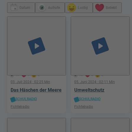
Datum
Aufrufe
Lustig
Beliebt
play_arrow
play_arrow
17
1
0
16
0
0
03. Juli 2024
· 02:25 Min
05. Juni 2024
· 02:11 Min
Das Häschen der Meere
Umweltschutz
SCHULRADIO
SCHULRADIO
Fichtelradio
Fichtelradio