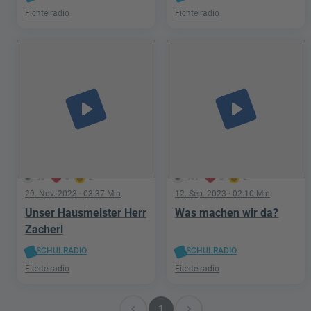
Fichtelradio
Fichtelradio
play_arrow
play_arrow
93
3
2
107
0
2
29. Nov. 2023
· 03:37 Min
12. Sep. 2023
· 02:10 Min
Unser Hausmeister Herr
Was machen wir da?
Zacherl
SCHULRADIO
SCHULRADIO
Fichtelradio
Fichtelradio
navigate_before
navigate_next
1