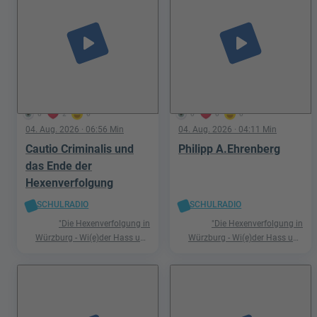
play_arrow
play_arrow
0
2
0
0
0
0
04. Aug. 2026
· 06:56 Min
04. Aug. 2026
· 04:11 Min
Cautio Criminalis und
Philipp A.Ehrenberg
das Ende der
Hexenverfolgung
SCHULRADIO
SCHULRADIO
"Die Hexenverfolgung in
"Die Hexenverfolgung in
Würzburg - Wi(e)der Hass und
Würzburg - Wi(e)der Hass und
Hetze"
Hetze"