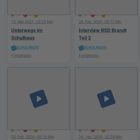
24
0
1
41
0
0
15. Mai 2024
· 03:23 Min
28. Feb. 2024
· 03:17 Min
Unterwegs im
Interview RSD Brandt
Schulhaus
Teil 2
SCHULRADIO
SCHULRADIO
Fichtelradio
Fichtelradio
play_arrow
play_arrow
26
0
0
40
0
0
28. Feb. 2024
· 02:18 Min
24. Jan. 2024
· 02:28 Min