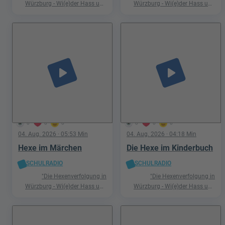
Würzburg - Wi(e)der Hass und
Würzburg - Wi(e)der Hass und
Hetze"
Hetze"
play_arrow
play_arrow
0
0
0
0
0
0
04. Aug. 2026
· 05:53 Min
04. Aug. 2026
· 04:18 Min
Hexe im Märchen
Die Hexe im Kinderbuch
SCHULRADIO
SCHULRADIO
"Die Hexenverfolgung in
"Die Hexenverfolgung in
Würzburg - Wi(e)der Hass und
Würzburg - Wi(e)der Hass und
Hetze"
Hetze"