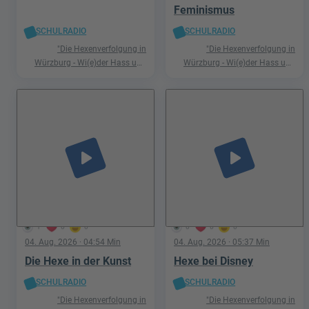
Feminismus
SCHULRADIO
SCHULRADIO
"Die Hexenverfolgung in
"Die Hexenverfolgung in
Würzburg - Wi(e)der Hass und
Würzburg - Wi(e)der Hass und
Hetze"
Hetze"
play_arrow
play_arrow
1
0
0
0
0
0
04. Aug. 2026
· 04:54 Min
04. Aug. 2026
· 05:37 Min
Die Hexe in der Kunst
Hexe bei Disney
SCHULRADIO
SCHULRADIO
"Die Hexenverfolgung in
"Die Hexenverfolgung in