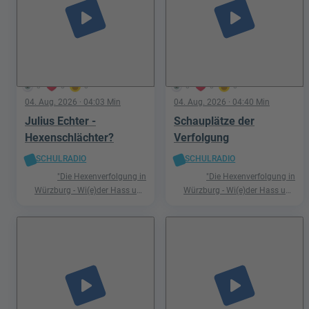
play_arrow
play_arrow
0
0
0
0
0
0
04. Aug. 2026
· 04:03 Min
04. Aug. 2026
· 04:40 Min
Julius Echter -
Schauplätze der
Hexenschlächter?
Verfolgung
SCHULRADIO
SCHULRADIO
"Die Hexenverfolgung in
"Die Hexenverfolgung in
Würzburg - Wi(e)der Hass und
Würzburg - Wi(e)der Hass und
Hetze"
Hetze"
play_arrow
play_arrow