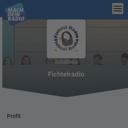
menu
SchulRadio
Fichtelradio
Profil