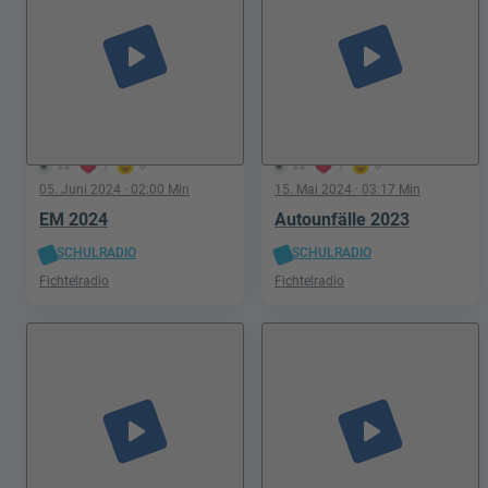
play_arrow
play_arrow
22
1
0
22
1
0
05. Juni 2024
· 02:00 Min
15. Mai 2024
· 03:17 Min
EM 2024
Autounfälle 2023
SCHULRADIO
SCHULRADIO
Fichtelradio
Fichtelradio
play_arrow
play_arrow