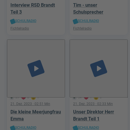
Interview RSD Brandt
Tim - unser
Teil 3
Schulsprecher
SCHULRADIO
SCHULRADIO
Fichtelradio
Fichtelradio
play_arrow
play_arrow
39
0
1
54
1
0
21. Dez. 2023
· 02:51 Min
21. Dez. 2023
· 02:33 Min
Die kleine Meerjungfrau
Unser Direktor Herr
Emma
Brandt Teil 1
SCHULRADIO
SCHULRADIO