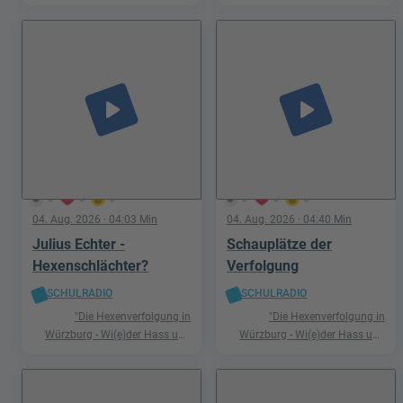
Hetze"
Hetze"
play_arrow
play_arrow
0
0
0
0
0
0
04. Aug. 2026
· 04:03 Min
04. Aug. 2026
· 04:40 Min
Julius Echter -
Schauplätze der
Hexenschlächter?
Verfolgung
SCHULRADIO
SCHULRADIO
"Die Hexenverfolgung in
"Die Hexenverfolgung in
Würzburg - Wi(e)der Hass und
Würzburg - Wi(e)der Hass und
Hetze"
Hetze"