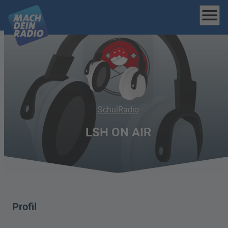
menu
SchulRadio
LSH ON AIR
Profil