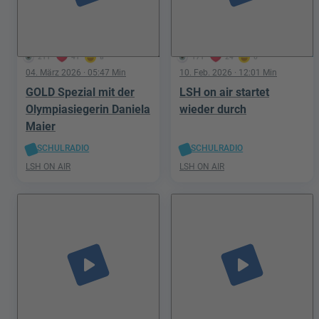
211
41
8
171
24
6
04. März 2026
· 05:47 Min
10. Feb. 2026
· 12:01 Min
GOLD Spezial mit der
LSH on air startet
Olympiasiegerin Daniela
wieder durch
Maier
SCHULRADIO
SCHULRADIO
LSH ON AIR
LSH ON AIR
play_arrow
play_arrow