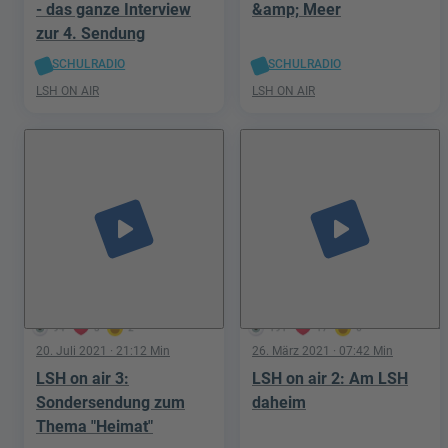
- das ganze Interview
&amp; Meer
zur 4. Sendung
SCHULRADIO
SCHULRADIO
LSH ON AIR
LSH ON AIR
play_arrow
play_arrow
94
3
2
191
17
6
20. Juli 2021
· 21:12 Min
26. März 2021
· 07:42 Min
LSH on air 3:
LSH on air 2: Am LSH
Sondersendung zum
daheim
Thema "Heimat"