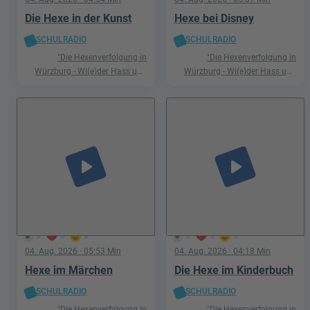
Die Hexe in der Kunst
Hexe bei Disney
SCHULRADIO
SCHULRADIO
"Die Hexenverfolgung in
"Die Hexenverfolgung in
Würzburg - Wi(e)der Hass und
Würzburg - Wi(e)der Hass und
Hetze"
Hetze"
play_arrow
play_arrow
0
0
0
0
0
0
04. Aug. 2026
· 05:53 Min
04. Aug. 2026
· 04:18 Min
Hexe im Märchen
Die Hexe im Kinderbuch
SCHULRADIO
SCHULRADIO
"Die Hexenverfolgung in
"Die Hexenverfolgung in