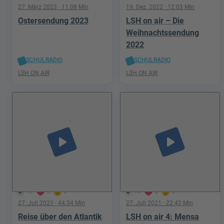
27. März 2023
· 11:08 Min
19. Dez. 2022
· 12:03 Min
Ostersendung 2023
LSH on air – Die
Weihnachtssendung
2022
SCHULRADIO
SCHULRADIO
LSH ON AIR
LSH ON AIR
play_arrow
play_arrow
72
3
0
74
8
0
27. Juli 2021
· 44:34 Min
27. Juli 2021
· 22:42 Min
Reise über den Atlantik
LSH on air 4: Mensa