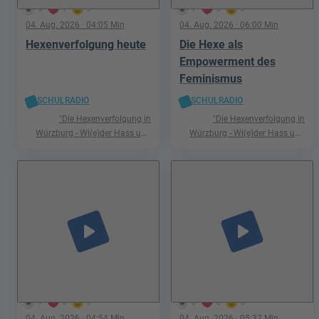
5
1
0
1
0
0
04. Aug. 2026
· 04:05 Min
04. Aug. 2026
· 06:00 Min
Hexenverfolgung heute
Die Hexe als
Empowerment des
Feminismus
SCHULRADIO
SCHULRADIO
"Die Hexenverfolgung in
"Die Hexenverfolgung in
Würzburg - Wi(e)der Hass und
Würzburg - Wi(e)der Hass und
Hetze"
Hetze"
play_arrow
play_arrow
1
0
0
0
0
0
04. Aug. 2026
· 04:54 Min
04. Aug. 2026
· 05:37 Min