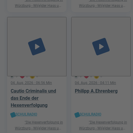
Würzburg - Wi(e)der Hass und
Würzburg - Wi(e)der Hass und
Hetze"
Hetze"
play_arrow
play_arrow
0
2
0
0
0
0
04. Aug. 2026
· 06:56 Min
04. Aug. 2026
· 04:11 Min
Cautio Criminalis und
Philipp A.Ehrenberg
das Ende der
Hexenverfolgung
SCHULRADIO
SCHULRADIO
"Die Hexenverfolgung in
"Die Hexenverfolgung in
Würzburg - Wi(e)der Hass und
Würzburg - Wi(e)der Hass und