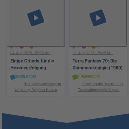
play_arrow
play_arrow
2
1
0
3
0
0
04. Aug. 2026
· 03:30 Min
03. Aug. 2026
· 29:29 Min
Einige Gründe für die
Terra Fantasy 70: Die
Hexenverfolgung
Dämonenkönigin (1980)
SCHULRADIO
BÜRGERRADIO
"Die Hexenverfolgung in
Literaturradio Bayern – Die
Würzburg - Wi(e)der Hass und
Taschenbuchschürfer graben
Hetze"
nach Schätzen in der Welt der
Phantastik