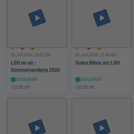
play_arrow
play_arrow
2
3
0
88
2
4
26. Juli 2026
· 14:07 Min
05. Juni 2026
· 11:36 Min
LSH on air -
Gutes Klima am LSH
Sommersendung 2026
SCHULRADIO
SCHULRADIO
LSH ON AIR
LSH ON AIR
play_arrow
play_arrow