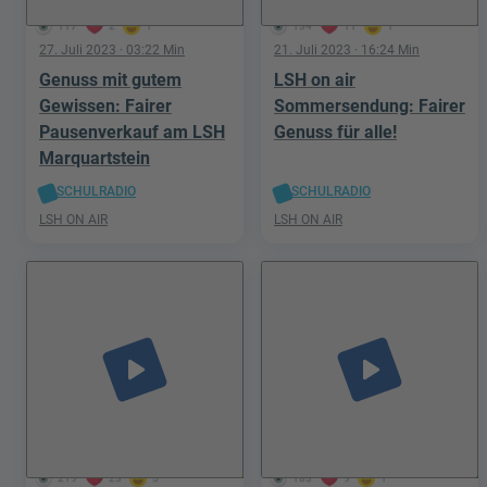
117
2
1
134
11
1
27. Juli 2023
· 03:22 Min
21. Juli 2023
· 16:24 Min
Genuss mit gutem
LSH on air
Gewissen: Fairer
Sommersendung: Fairer
Pausenverkauf am LSH
Genuss für alle!
Marquartstein
SCHULRADIO
SCHULRADIO
LSH ON AIR
LSH ON AIR
play_arrow
play_arrow
219
23
5
183
9
1