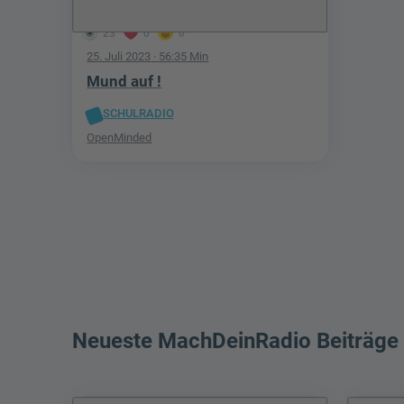
23
0
0
25. Juli 2023
· 56:35 Min
Mund auf !
SCHULRADIO
OpenMinded
Neueste MachDeinRadio Beiträge