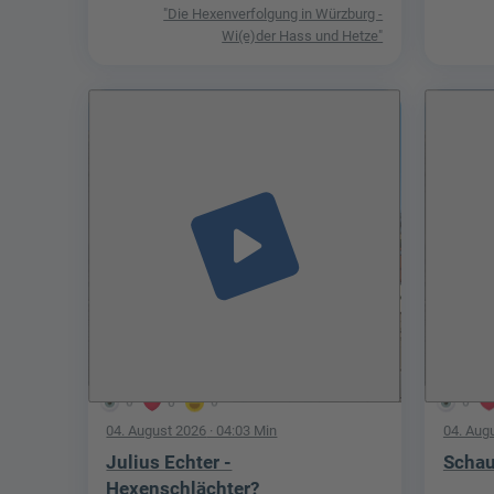
"Die Hexenverfolgung in Würzburg -
Wi(e)der Hass und Hetze"
play_arrow
0
0
0
0
04. August 2026
· 04:03 Min
04. Aug
Julius Echter -
Schau
Hexenschlächter?