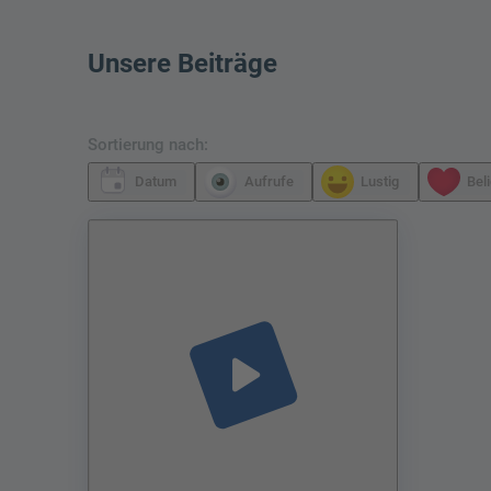
Unsere Beiträge
Sortierung nach:
Datum
Aufrufe
Lustig
Bel
play_arrow