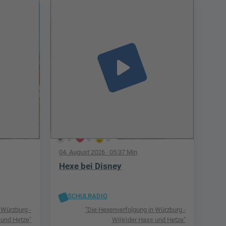
play_arrow
0
0
0
04. August 2026
· 05:37 Min
Hexe bei Disney
SCHULRADIO
 Würzburg -
"Die Hexenverfolgung in Würzburg -
 und Hetze"
Wi(e)der Hass und Hetze"