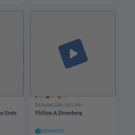
play_arrow
0
0
0
04. August 2026
· 04:11 Min
as Ende
Philipp A.Ehrenberg
SCHULRADIO