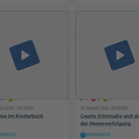
play_arrow
play_arrow
0
0
0
2
0
ust 2026
· 04:18 Min
04. August 2026
· 06:56 Min
exe im Kinderbuch
Cautio Criminalis und d
der Hexenverfolgung
ULRADIO
SCHULRADIO