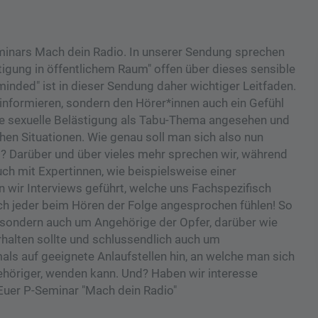
minars Mach dein Radio. In unserer Sendung sprechen
stigung in öffentlichem Raum" offen über dieses sensible
ded" ist in dieser Sendung daher wichtiger Leitfaden.
 informieren, sondern den Hörer*innen auch ein Gefühl
die sexuelle Belästigung als Tabu-Thema angesehen und
hen Situationen. Wie genau soll man sich also nun
d? Darüber und über vieles mehr sprechen wir, während
ch mit Expertinnen, wie beispielsweise einer
 wir Interviews geführt, welche uns Fachspezifisch
sich jeder beim Hören der Folge angesprochen fühlen! So
 sondern auch um Angehörige der Opfer, darüber wie
rhalten sollte und schlussendlich auch um
ls auf geeignete Anlaufstellen hin, an welche man sich
ehöriger, wenden kann. Und? Haben wir interesse
Euer P-Seminar "Mach dein Radio"