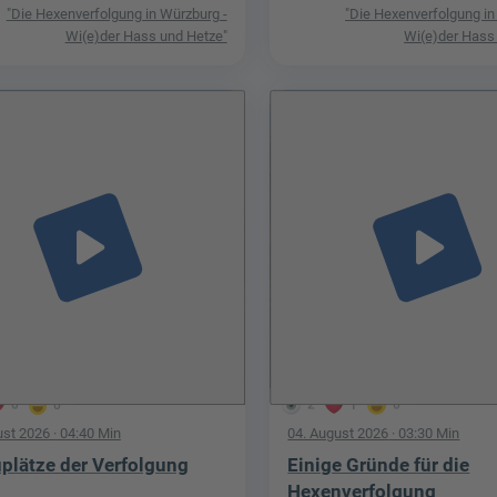
"Die Hexenverfolgung in Würzburg -
"Die Hexenverfolgung in
Wi(e)der Hass und Hetze"
Wi(e)der Hass
play_arrow
play_arrow
0
0
2
1
0
ust 2026
· 04:40 Min
04. August 2026
· 03:30 Min
plätze der Verfolgung
Einige Gründe für die
Hexenverfolgung