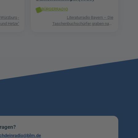
BÜRGERRADIO
 Würzburg -
Literaturradio Bayern – Die
 und Hetze"
Taschenbuchschürfer graben nach
Schätzen in der Welt der Phantastik
Fragen?
chdeinradio@blm.de