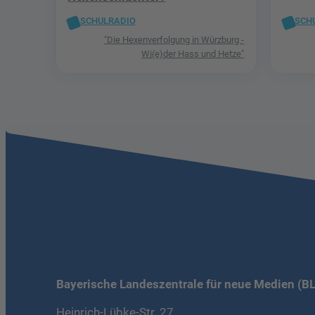
SCHULRADIO
SCH
"Die Hexenverfolgung in Würzburg -
Wi(e)der Hass und Hetze"
Bayerische Landeszentrale für neue Medien (B
Heinrich-Lübke-Str. 27