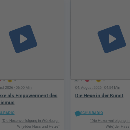
play_arrow
play_arrow
0
0
1
0
0
ust 2026
· 06:00 Min
04. August 2026
· 04:54 Min
exe als Empowerment des
Die Hexe in der Kunst
nismus
ULRADIO
SCHULRADIO
"Die Hexenverfolgung in Würzburg -
"Die Hexenverfolgung in
Wi(e)der Hass und Hetze"
Wi(e)der Hass