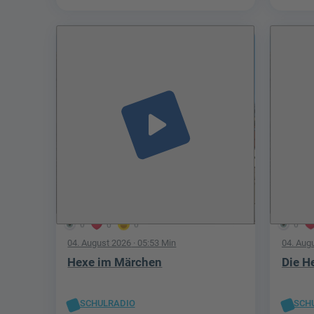
play_arrow
0
0
0
0
04. August 2026
· 05:53 Min
04. Aug
Hexe im Märchen
Die H
SCHULRADIO
SCH