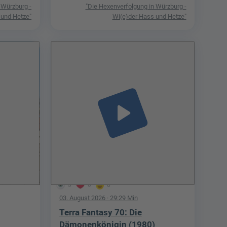
 Würzburg -
"Die Hexenverfolgung in Würzburg -
 und Hetze"
Wi(e)der Hass und Hetze"
play_arrow
3
0
0
03. August 2026
· 29:29 Min
Terra Fantasy 70: Die
Dämonenkönigin (1980)