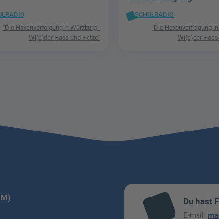
ULRADIO
SCHULRADIO
"Die Hexenverfolgung in Würzburg -
"Die Hexenverfolgung in
Wi(e)der Hass und Hetze"
Wi(e)der Hass
LM)
Du hast 
mai
E-mail:
ma