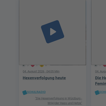
play_arrow
5
1
0
1
04. August 2026
· 04:05 Min
04. Aug
Hexenverfolgung heute
Die H
Femi
SCHULRADIO
SCH
"Die Hexenverfolgung in Würzburg -
Wi(e)der Hass und Hetze"