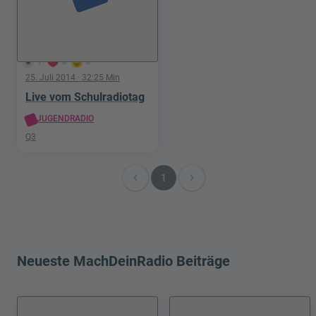
1
0
0
25. Juli 2014
· 32:25 Min
Live vom Schulradiotag
JUGENDRADIO
Q3
navigate_before
navigate_next
1
Neueste MachDeinRadio Beiträge