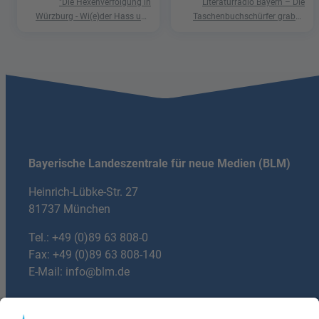
"Die Hexenverfolgung in
Literaturradio Bayern – Die
Würzburg - Wi(e)der Hass und
Taschenbuchschürfer graben
Hetze"
nach Schätzen in der Welt der
Phantastik
Bayerische Landeszentrale für neue Medien (BLM)
Heinrich-Lübke-Str. 27
81737 München
Tel.:
+49 (0)89 63 808-0
Fax: +49 (0)89 63 808-140
E-Mail:
info@blm.de