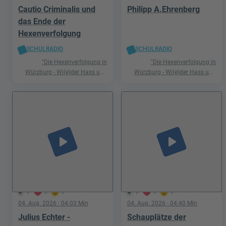
Cautio Criminalis und
Philipp A.Ehrenberg
das Ende der
Hexenverfolgung
SCHULRADIO
SCHULRADIO
"Die Hexenverfolgung in
"Die Hexenverfolgung in
Würzburg - Wi(e)der Hass und
Würzburg - Wi(e)der Hass und
Hetze"
Hetze"
play_arrow
play_arrow
0
0
0
0
0
0
04. Aug. 2026
· 04:03 Min
04. Aug. 2026
· 04:40 Min
Julius Echter -
Schauplätze der