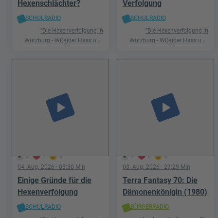
Hexenschlächter?
Verfolgung
SCHULRADIO
SCHULRADIO
"Die Hexenverfolgung in
"Die Hexenverfolgung in
Würzburg - Wi(e)der Hass und
Würzburg - Wi(e)der Hass und
Hetze"
Hetze"
play_arrow
play_arrow
2
1
0
3
0
0
04. Aug. 2026
· 03:30 Min
03. Aug. 2026
· 29:29 Min
Einige Gründe für die
Terra Fantasy 70: Die
Hexenverfolgung
Dämonenkönigin (1980)
SCHULRADIO
BÜRGERRADIO