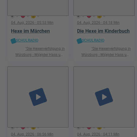
0
0
0
0
0
0
04. Aug. 2026
· 05:53 Min
04. Aug. 2026
· 04:18 Min
Hexe im Märchen
Die Hexe im Kinderbuch
SCHULRADIO
SCHULRADIO
"Die Hexenverfolgung in
"Die Hexenverfolgung in
Würzburg - Wi(e)der Hass und
Würzburg - Wi(e)der Hass und
Hetze"
Hetze"
play_arrow
play_arrow
0
2
0
0
0
0
04. Aug. 2026
· 06:56 Min
04. Aug. 2026
· 04:11 Min