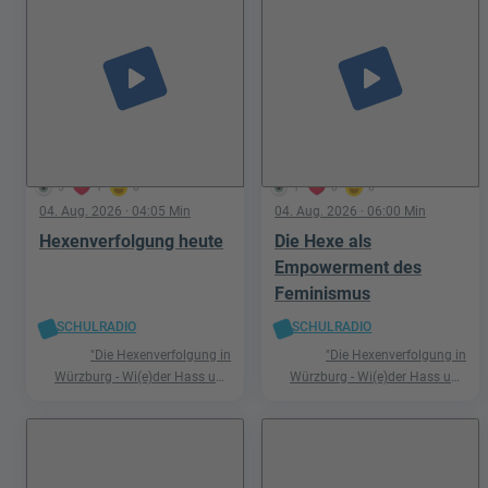
play_arrow
play_arrow
5
1
0
1
0
0
04. Aug. 2026
· 04:05 Min
04. Aug. 2026
· 06:00 Min
Hexenverfolgung heute
Die Hexe als
Empowerment des
Feminismus
SCHULRADIO
SCHULRADIO
"Die Hexenverfolgung in
"Die Hexenverfolgung in
Würzburg - Wi(e)der Hass und
Würzburg - Wi(e)der Hass und
Hetze"
Hetze"