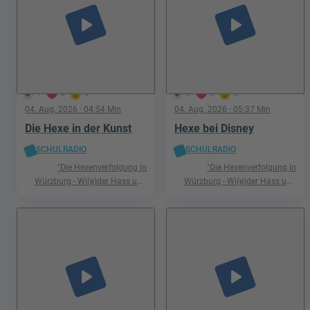
play_arrow
play_arrow
1
0
0
0
0
0
04. Aug. 2026
· 04:54 Min
04. Aug. 2026
· 05:37 Min
Die Hexe in der Kunst
Hexe bei Disney
SCHULRADIO
SCHULRADIO
"Die Hexenverfolgung in
"Die Hexenverfolgung in
Würzburg - Wi(e)der Hass und
Würzburg - Wi(e)der Hass und
Hetze"
Hetze"
play_arrow
play_arrow