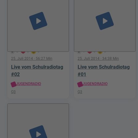
play_arrow
play_arrow
2
0
0
1
0
0
25. Juli 2014
· 56:27 Min
25. Juli 2014
· 34:38 Min
Live vom Schulradiotag
Live vom Schulradiotag
#02
#01
JUGENDRADIO
JUGENDRADIO
Q3
Q3
play_arrow