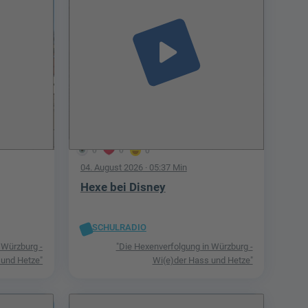
play_arrow
0
0
0
04. August 2026
· 05:37 Min
Hexe bei Disney
SCHULRADIO
 Würzburg -
"Die Hexenverfolgung in Würzburg -
 und Hetze"
Wi(e)der Hass und Hetze"