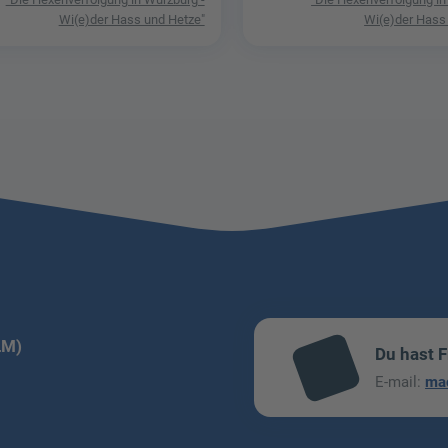
Wi(e)der Hass und Hetze"
Wi(e)der Hass
LM)
Du hast 
mai
E-mail:
ma
l