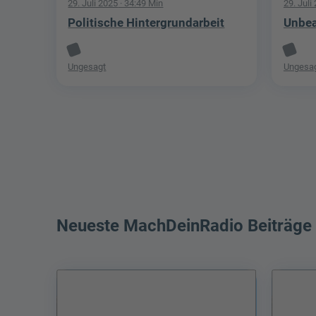
29. Juli 2025
· 34:49 Min
29. Juli
Politische Hintergrundarbeit
Unbea
Ungesagt
Ungesa
Neueste MachDeinRadio Beiträge