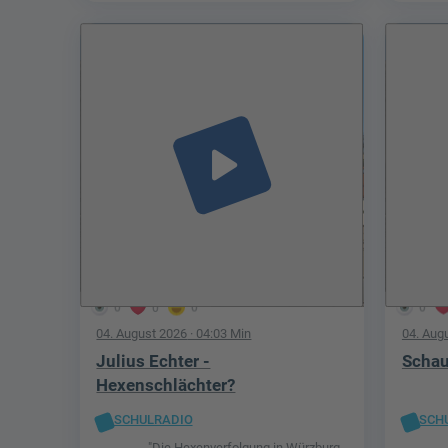
play_arrow
0
0
0
0
04. August 2026
· 04:03 Min
04. Aug
Julius Echter -
Schau
Hexenschlächter?
SCHULRADIO
SCH
"Die Hexenverfolgung in Würzburg -