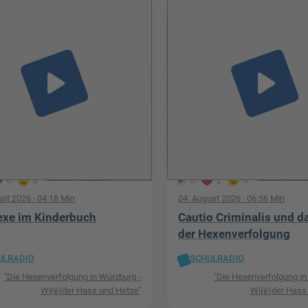
play_arrow
play_arrow
0
0
0
2
0
ust 2026
· 04:18 Min
04. August 2026
· 06:56 Min
exe im Kinderbuch
Cautio Criminalis und d
der Hexenverfolgung
ULRADIO
SCHULRADIO
"Die Hexenverfolgung in Würzburg -
"Die Hexenverfolgung in
Wi(e)der Hass und Hetze"
Wi(e)der Hass