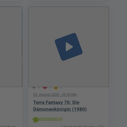
play_arrow
3
0
0
03. August 2026
· 29:29 Min
Terra Fantasy 70: Die
Dämonenkönigin (1980)
BÜRGERRADIO
 Würzburg -
Literaturradio Bayern – Die