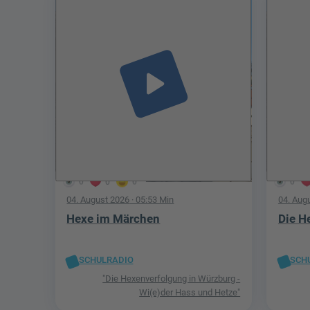
play_arrow
0
0
0
0
04. August 2026
· 05:53 Min
04. Aug
Hexe im Märchen
Die H
SCHULRADIO
SCH
"Die Hexenverfolgung in Würzburg -
Wi(e)der Hass und Hetze"