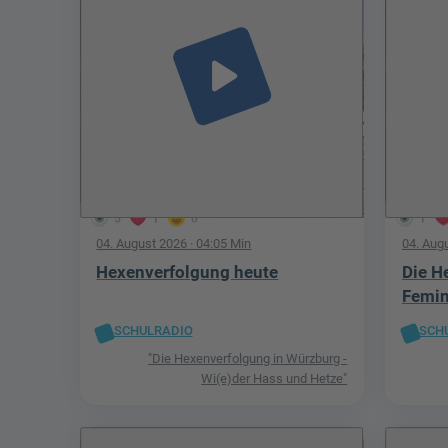
play_arrow
5
1
0
1
04. August 2026
· 04:05 Min
04. Aug
Hexenverfolgung heute
Die H
Femi
SCHULRADIO
SCH
"Die Hexenverfolgung in Würzburg -
Wi(e)der Hass und Hetze"