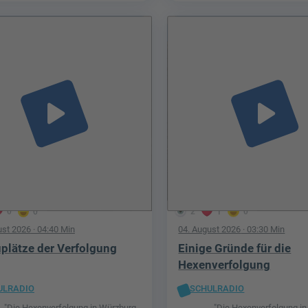
play_arrow
play_arrow
0
0
2
1
0
ust 2026
· 04:40 Min
04. August 2026
· 03:30 Min
plätze der Verfolgung
Einige Gründe für die
Hexenverfolgung
ULRADIO
SCHULRADIO
"Die Hexenverfolgung in Würzburg -
"Die Hexenverfolgung in