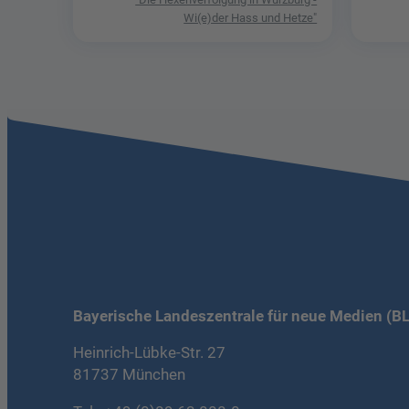
Wi(e)der Hass und Hetze"
Bayerische Landeszentrale für neue Medien (B
Heinrich-Lübke-Str. 27
81737 München