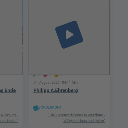
play_arrow
0
0
0
04. August 2026
· 04:11 Min
as Ende
Philipp A.Ehrenberg
SCHULRADIO
 Würzburg -
"Die Hexenverfolgung in Würzburg -
 und Hetze"
Wi(e)der Hass und Hetze"