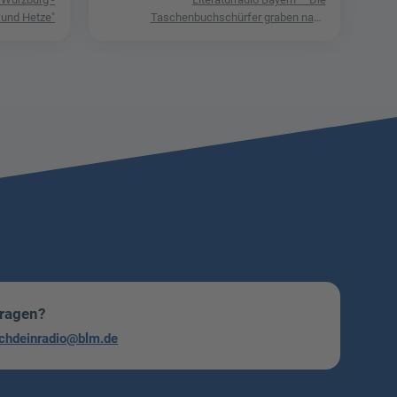
 und Hetze"
Taschenbuchschürfer graben nach
Schätzen in der Welt der Phantastik
Fragen?
chdeinradio@blm.de