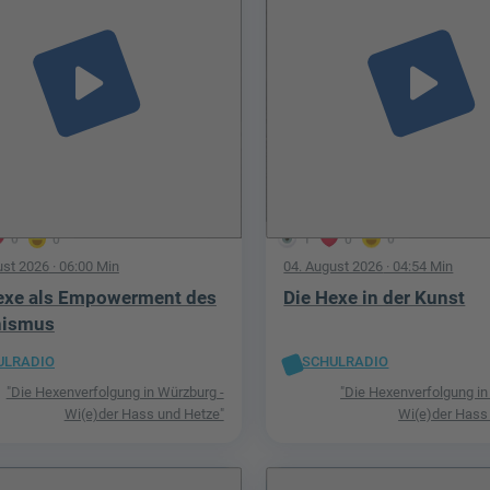
play_arrow
play_arrow
0
0
1
0
0
ust 2026
· 06:00 Min
04. August 2026
· 04:54 Min
exe als Empowerment des
Die Hexe in der Kunst
nismus
ULRADIO
SCHULRADIO
"Die Hexenverfolgung in Würzburg -
"Die Hexenverfolgung in
Wi(e)der Hass und Hetze"
Wi(e)der Hass