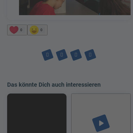
0
0
Das könnte Dich auch interessieren
play_arrow