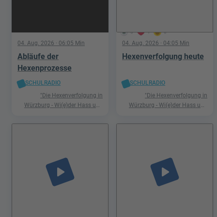
5
1
0
04. Aug. 2026
· 06:05 Min
04. Aug. 2026
· 04:05 Min
Abläufe der
Hexenverfolgung heute
Hexenprozesse
SCHULRADIO
SCHULRADIO
"Die Hexenverfolgung in
"Die Hexenverfolgung in
Würzburg - Wi(e)der Hass und
Würzburg - Wi(e)der Hass und
Hetze"
Hetze"
play_arrow
play_arrow