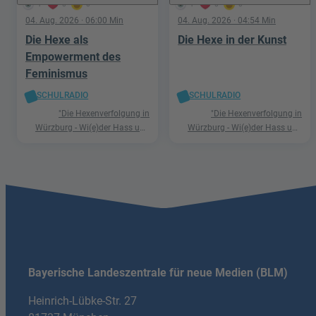
1
0
0
1
0
0
04. Aug. 2026
· 06:00 Min
04. Aug. 2026
· 04:54 Min
Die Hexe als
Die Hexe in der Kunst
Empowerment des
Feminismus
SCHULRADIO
SCHULRADIO
"Die Hexenverfolgung in
"Die Hexenverfolgung in
Würzburg - Wi(e)der Hass und
Würzburg - Wi(e)der Hass und
Hetze"
Hetze"
Bayerische Landeszentrale für neue Medien (BLM)
Heinrich-Lübke-Str. 27