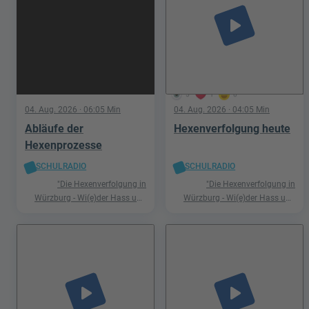
play_arrow
5
1
0
04. Aug. 2026
· 06:05 Min
04. Aug. 2026
· 04:05 Min
Abläufe der
Hexenverfolgung heute
Hexenprozesse
SCHULRADIO
SCHULRADIO
"Die Hexenverfolgung in
"Die Hexenverfolgung in
Würzburg - Wi(e)der Hass und
Würzburg - Wi(e)der Hass und
Hetze"
Hetze"
play_arrow
play_arrow