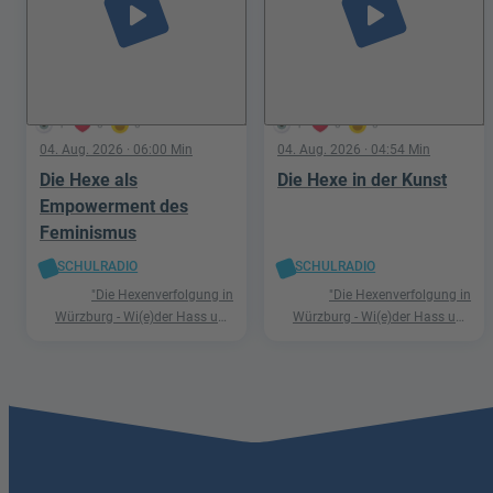
play_arrow
play_arrow
1
0
0
1
0
0
04. Aug. 2026
· 06:00 Min
04. Aug. 2026
· 04:54 Min
Die Hexe als
Die Hexe in der Kunst
Empowerment des
Feminismus
SCHULRADIO
SCHULRADIO
"Die Hexenverfolgung in
"Die Hexenverfolgung in
Würzburg - Wi(e)der Hass und
Würzburg - Wi(e)der Hass und
Hetze"
Hetze"