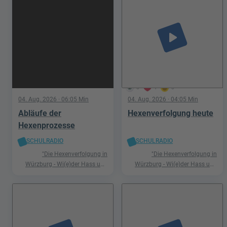
play_arrow
6
1
0
04. Aug. 2026
· 06:05 Min
04. Aug. 2026
· 04:05 Min
Abläufe der
Hexenverfolgung heute
Hexenprozesse
SCHULRADIO
SCHULRADIO
"Die Hexenverfolgung in
"Die Hexenverfolgung in
Würzburg - Wi(e)der Hass und
Würzburg - Wi(e)der Hass und
Hetze"
Hetze"