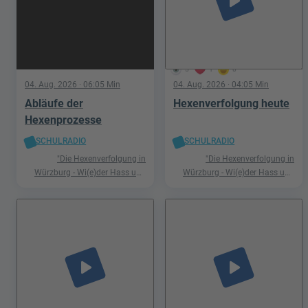
play_arrow
5
1
0
04. Aug. 2026
· 06:05 Min
04. Aug. 2026
· 04:05 Min
Abläufe der
Hexenverfolgung heute
Hexenprozesse
SCHULRADIO
SCHULRADIO
"Die Hexenverfolgung in
"Die Hexenverfolgung in
Würzburg - Wi(e)der Hass und
Würzburg - Wi(e)der Hass und
Hetze"
Hetze"
play_arrow
play_arrow