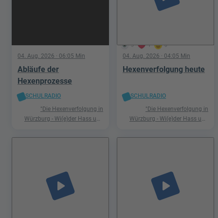
5
1
0
04. Aug. 2026
· 06:05 Min
04. Aug. 2026
· 04:05 Min
Abläufe der
Hexenverfolgung heute
Hexenprozesse
SCHULRADIO
SCHULRADIO
"Die Hexenverfolgung in
"Die Hexenverfolgung in
Würzburg - Wi(e)der Hass und
Würzburg - Wi(e)der Hass und
Hetze"
Hetze"
play_arrow
play_arrow