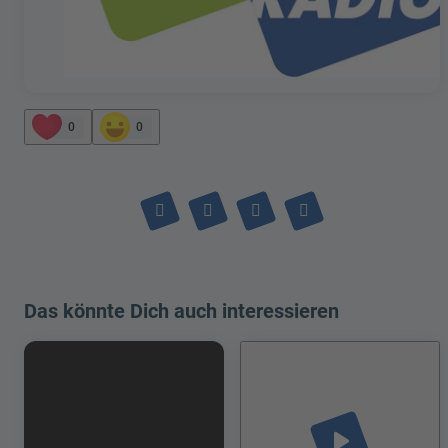
0
0
Das könnte Dich auch interessieren
play_arrow