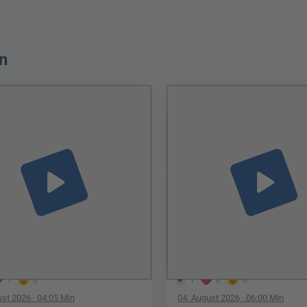
n
play_arrow
play_arrow
1
0
1
0
0
ust 2026
· 04:05 Min
04. August 2026
· 06:00 Min