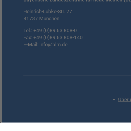
Heinrich-Lübke-Str. 27
81737 München
Tel.:
+49 (0)89 63 808-0
Fax: +49 (0)89 63 808-140
E-Mail:
info@blm.de
Über 