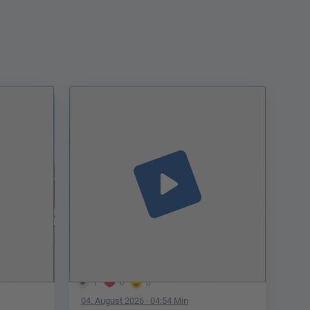
play_arrow
1
0
0
04. August 2026
· 04:54 Min