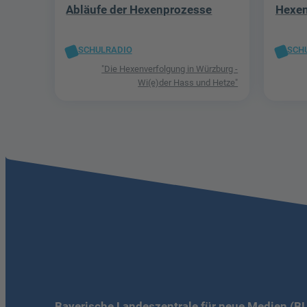
Abläufe der Hexenprozesse
Hexen
SCHULRADIO
SCH
"Die Hexenverfolgung in Würzburg -
Wi(e)der Hass und Hetze"
Bayerische Landeszentrale für neue Medien (B