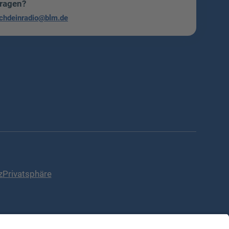
Fragen?
chdeinradio@blm.de
z
Privatsphäre