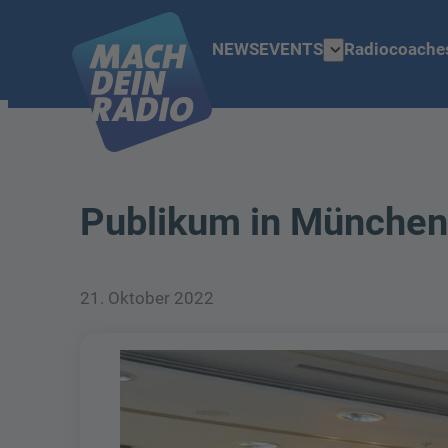
expand_more
NEWS
EVENTS
Radiocoache
Publikum in Münche
21. Oktober 2022