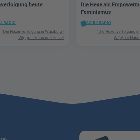
verfolgung heute
Die Hexe als Empowerm
Feminismus
ULRADIO
SCHULRADIO
"Die Hexenverfolgung in Würzburg -
"Die Hexenverfolgung in
Wi(e)der Hass und Hetze"
Wi(e)der Hass
LM)