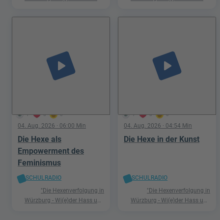
Hetze"
Hetze"
play_arrow
play_arrow
1
0
0
1
0
0
04. Aug. 2026
· 06:00 Min
04. Aug. 2026
· 04:54 Min
Die Hexe als
Die Hexe in der Kunst
Empowerment des
Feminismus
SCHULRADIO
SCHULRADIO
"Die Hexenverfolgung in
"Die Hexenverfolgung in
Würzburg - Wi(e)der Hass und
Würzburg - Wi(e)der Hass und
Hetze"
Hetze"