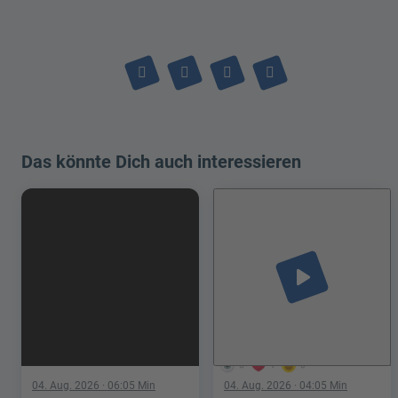
Das könnte Dich auch interessieren
play_arrow
5
1
0
04. Aug. 2026
· 06:05 Min
04. Aug. 2026
· 04:05 Min