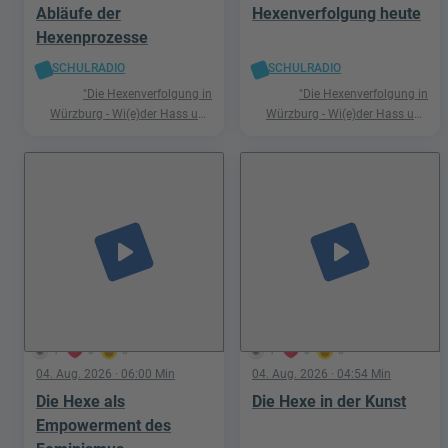
Abläufe der
Hexenverfolgung heute
Hexenprozesse
SCHULRADIO
SCHULRADIO
"Die Hexenverfolgung in
"Die Hexenverfolgung in
Würzburg - Wi(e)der Hass und
Würzburg - Wi(e)der Hass und
Hetze"
Hetze"
play_arrow
play_arrow
1
0
0
1
0
0
04. Aug. 2026
· 06:00 Min
04. Aug. 2026
· 04:54 Min
Die Hexe als
Die Hexe in der Kunst
Empowerment des