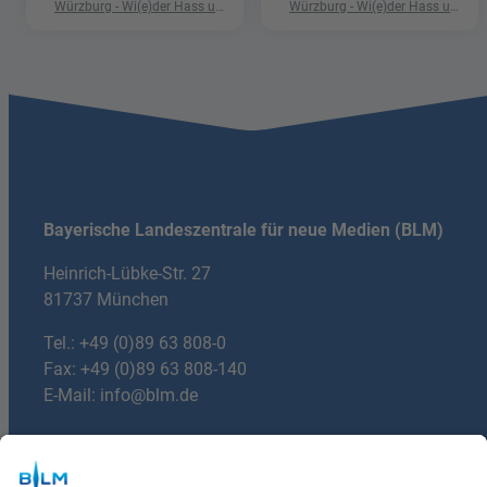
Würzburg - Wi(e)der Hass und
Würzburg - Wi(e)der Hass und
Hetze"
Hetze"
Bayerische Landeszentrale für neue Medien (BLM)
Heinrich-Lübke-Str. 27
81737 München
Tel.:
+49 (0)89 63 808-0
Fax: +49 (0)89 63 808-140
E-Mail:
info@blm.de