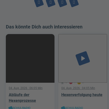
Das könnte Dich auch interessieren
play_arrow
5
1
0
04. Aug. 2026
· 06:05 Min
04. Aug. 2026
· 04:05 Min
Abläufe der
Hexenverfolgung heute
Hexenprozesse
SCHULRADIO
SCHULRADIO