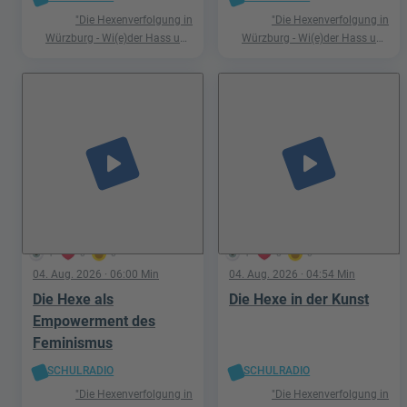
"Die Hexenverfolgung in
"Die Hexenverfolgung in
Würzburg - Wi(e)der Hass und
Würzburg - Wi(e)der Hass und
Hetze"
Hetze"
play_arrow
play_arrow
1
0
0
1
0
0
04. Aug. 2026
· 06:00 Min
04. Aug. 2026
· 04:54 Min
Die Hexe als
Die Hexe in der Kunst
Empowerment des
Feminismus
SCHULRADIO
SCHULRADIO
"Die Hexenverfolgung in
"Die Hexenverfolgung in