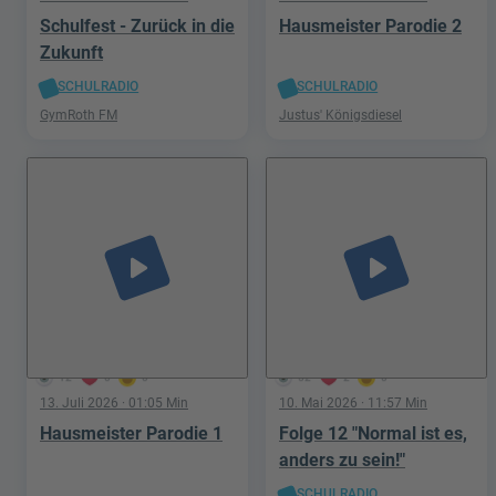
Schulfest - Zurück in die
Hausmeister Parodie 2
Zukunft
SCHULRADIO
SCHULRADIO
GymRoth FM
Justus' Königsdiesel
play_arrow
play_arrow
12
0
0
52
2
0
13. Juli 2026
· 01:05 Min
10. Mai 2026
· 11:57 Min
Hausmeister Parodie 1
Folge 12 "Normal ist es,
anders zu sein!"
SCHULRADIO