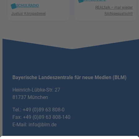
SCHULRADIO
REALtalk – mal wieder
Justus' Königsdiesel
RAINgequatscht!
Bayerische Landeszentrale für neue Medien (BLM)
Heinrich-Lübke-Str. 27
81737 München
Tel.:
+49 (0)89 63 808-0
Fax: +49 (0)89 63 808-140
E-Mail:
info@blm.de