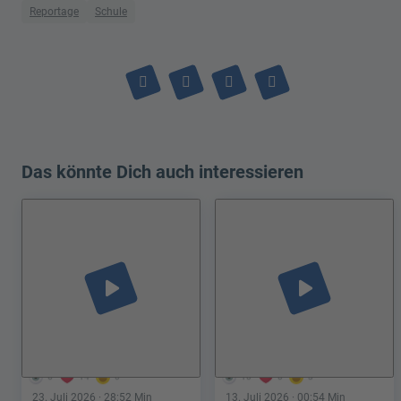
Reportage
Schule
Das könnte Dich auch interessieren
play_arrow
play_arrow
6
14
0
10
0
3
23. Juli 2026
· 28:52 Min
13. Juli 2026
· 00:54 Min