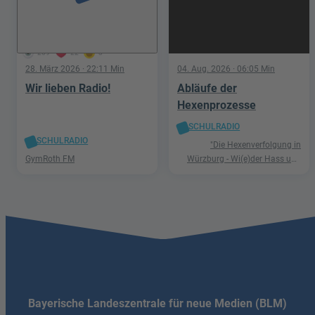
269
22
3
28. März 2026
· 22:11 Min
04. Aug. 2026
· 06:05 Min
Wir lieben Radio!
Abläufe der
Hexenprozesse
SCHULRADIO
SCHULRADIO
"Die Hexenverfolgung in
GymRoth FM
Würzburg - Wi(e)der Hass und
Hetze"
Bayerische Landeszentrale für neue Medien (BLM)