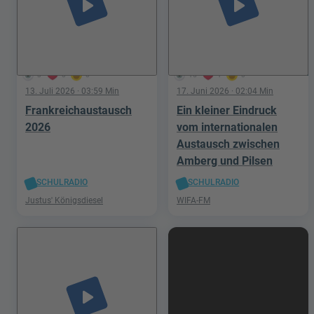
play_arrow
play_arrow
3
0
0
15
1
0
13. Juli 2026
· 03:59 Min
17. Juni 2026
· 02:04 Min
Frankreichaustausch
Ein kleiner Eindruck
2026
vom internationalen
Austausch zwischen
Amberg und Pilsen
SCHULRADIO
SCHULRADIO
Justus' Königsdiesel
WIFA-FM
play_arrow