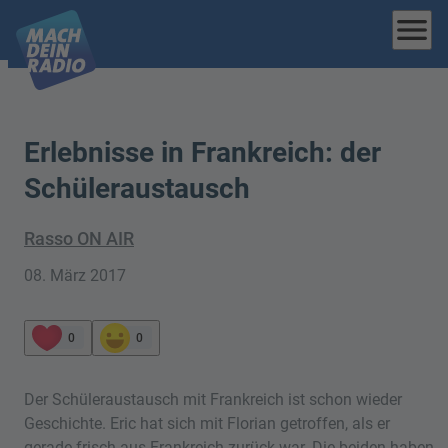
menu
Erlebnisse in Frankreich: der
Schüleraustausch
Rasso ON AIR
08. März 2017
0
0
Der Schüleraustausch mit Frankreich ist schon wieder
Geschichte. Eric hat sich mit Florian getroffen, als er
gerade frisch aus Frankreich zurück war. Die beiden haben