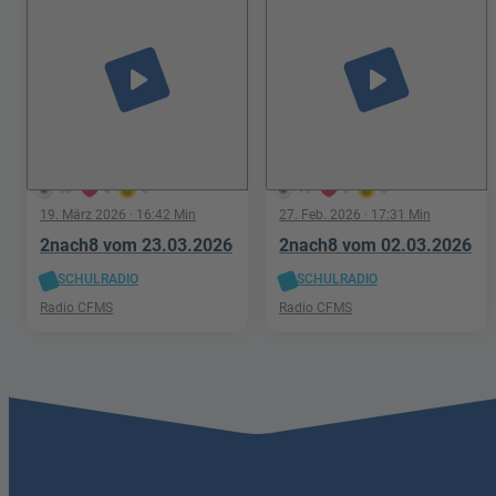
play_arrow
play_arrow
58
0
0
19
0
0
19. März 2026
· 16:42 Min
27. Feb. 2026
· 17:31 Min
2nach8 vom 23.03.2026
2nach8 vom 02.03.2026
SCHULRADIO
SCHULRADIO
Radio CFMS
Radio CFMS