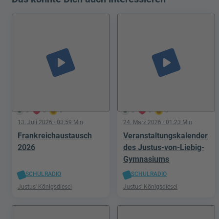
play_arrow
play_arrow
3
0
0
5
0
0
13. Juli 2026
· 03:59 Min
24. März 2026
· 01:23 Min
Frankreichaustausch
Veranstaltungskalender
2026
des Justus-von-Liebig-
Gymnasiums
SCHULRADIO
SCHULRADIO
Justus' Königsdiesel
Justus' Königsdiesel