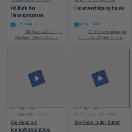
Abläufe der
Hexenverfolgung heute
Hexenprozesse
SCHULRADIO
SCHULRADIO
"Die Hexenverfolgung in
"Die Hexenverfolgung in
Würzburg - Wi(e)der Hass und
Würzburg - Wi(e)der Hass und
Hetze"
Hetze"
play_arrow
play_arrow
0
0
0
1
0
0
04. Aug. 2026
· 06:00 Min
04. Aug. 2026
· 04:54 Min
Die Hexe als
Die Hexe in der Kunst
Empowerment des