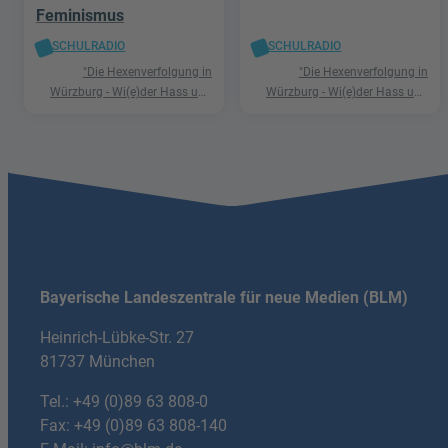
Feminismus
SCHULRADIO
SCHULRADIO
"Die Hexenverfolgung in
"Die Hexenverfolgung in
Würzburg - Wi(e)der Hass und
Würzburg - Wi(e)der Hass und
Hetze"
Hetze"
Bayerische Landeszentrale für neue Medien (BLM)
Heinrich-Lübke-Str. 27
81737 München
Tel.:
+49 (0)89 63 808-0
Fax: +49 (0)89 63 808-140