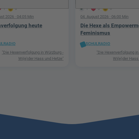
1
0
1
0
0
ust 2026
· 04:05 Min
04. August 2026
· 06:00 Min
verfolgung heute
Die Hexe als Empowerm
Feminismus
ULRADIO
SCHULRADIO
"Die Hexenverfolgung in Würzburg -
"Die Hexenverfolgung in
Wi(e)der Hass und Hetze"
Wi(e)der Hass