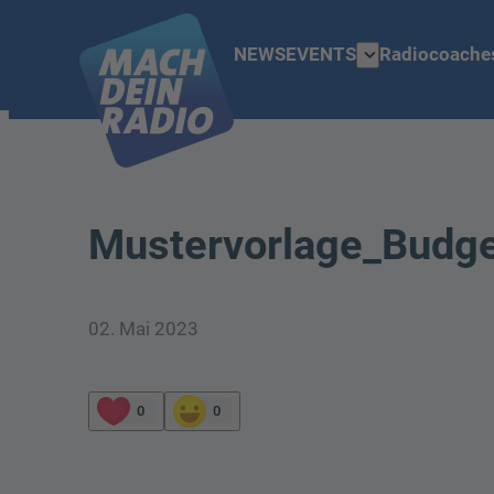
expand_more
NEWS
EVENTS
Radiocoache
Mustervorlage_Budge
02. Mai 2023
0
0