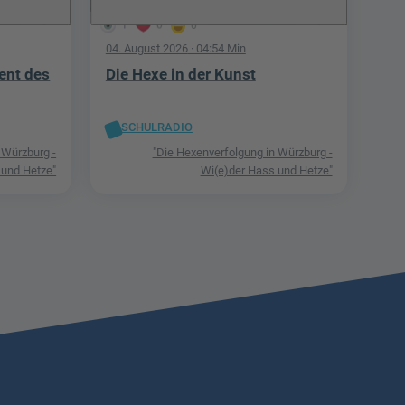
1
0
0
04. August 2026
· 04:54 Min
ent des
Die Hexe in der Kunst
SCHULRADIO
 Würzburg -
"Die Hexenverfolgung in Würzburg -
 und Hetze"
Wi(e)der Hass und Hetze"