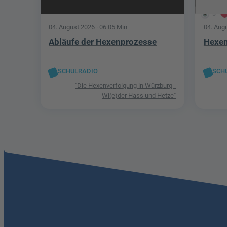
5
04. August 2026
· 06:05 Min
04. Aug
Abläufe der Hexenprozesse
Hexen
SCHULRADIO
SCH
"Die Hexenverfolgung in Würzburg -
Wi(e)der Hass und Hetze"