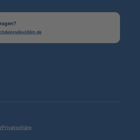
Fragen?
chdeinradio@blm.de
z
Privatsphäre