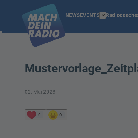
expand_more
NEWS
EVENTS
Radiocoache
Mustervorlage_Zeitpl
02. Mai 2023
0
0