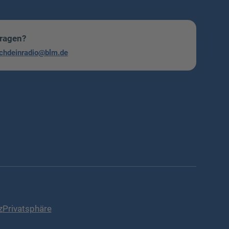
Fragen?
chdeinradio@blm.de
z
Privatsphäre