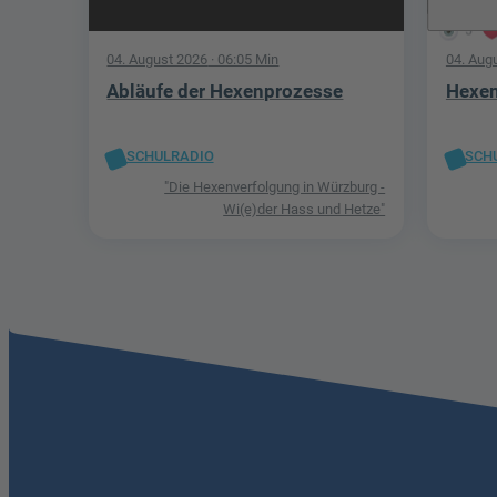
5
04. August 2026
· 06:05 Min
04. Aug
Abläufe der Hexenprozesse
Hexen
SCHULRADIO
SCH
"Die Hexenverfolgung in Würzburg -
Wi(e)der Hass und Hetze"