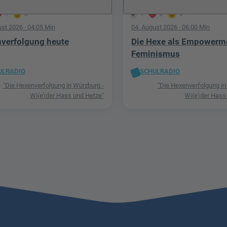
1
0
1
0
0
ust 2026
· 04:05 Min
04. August 2026
· 06:00 Min
verfolgung heute
Die Hexe als Empowerm
Feminismus
ULRADIO
SCHULRADIO
"Die Hexenverfolgung in Würzburg -
"Die Hexenverfolgung in
Wi(e)der Hass und Hetze"
Wi(e)der Hass