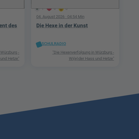
1
0
0
04. August 2026
· 04:54 Min
ent des
Die Hexe in der Kunst
SCHULRADIO
 Würzburg -
"Die Hexenverfolgung in Würzburg -
 und Hetze"
Wi(e)der Hass und Hetze"