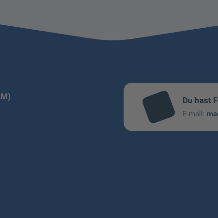
LM)
Du hast 
mai
E-mail:
ma
l