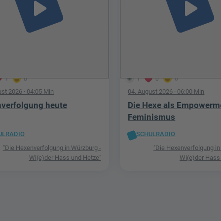
play_arrow
play_arrow
1
0
1
0
0
ust 2026
· 04:05 Min
04. August 2026
· 06:00 Min
verfolgung heute
Die Hexe als Empowerm
Feminismus
ULRADIO
SCHULRADIO
"Die Hexenverfolgung in Würzburg -
"Die Hexenverfolgung in
Wi(e)der Hass und Hetze"
Wi(e)der Hass