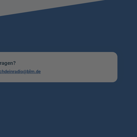
Fragen?
chdeinradio@blm.de