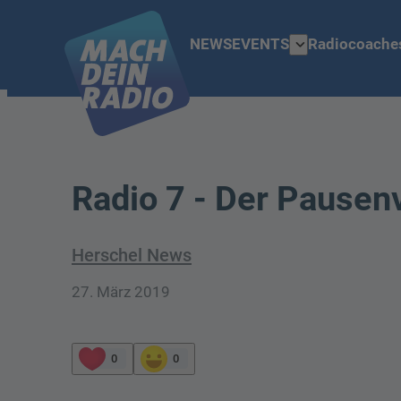
expand_more
NEWS
EVENTS
Radiocoache
Radio 7 - Der Pausen
Herschel News
27. März 2019
0
0