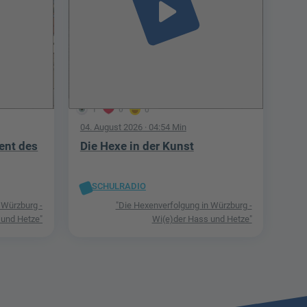
play_arrow
1
0
0
04. August 2026
· 04:54 Min
ent des
Die Hexe in der Kunst
SCHULRADIO
 Würzburg -
"Die Hexenverfolgung in Würzburg -
 und Hetze"
Wi(e)der Hass und Hetze"