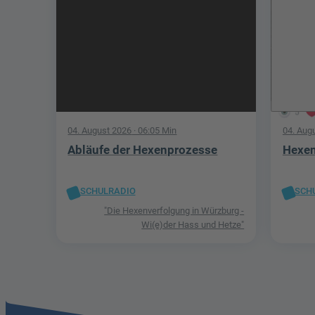
5
04. August 2026
· 06:05 Min
04. Aug
Abläufe der Hexenprozesse
Hexen
SCHULRADIO
SCH
"Die Hexenverfolgung in Würzburg -
Wi(e)der Hass und Hetze"