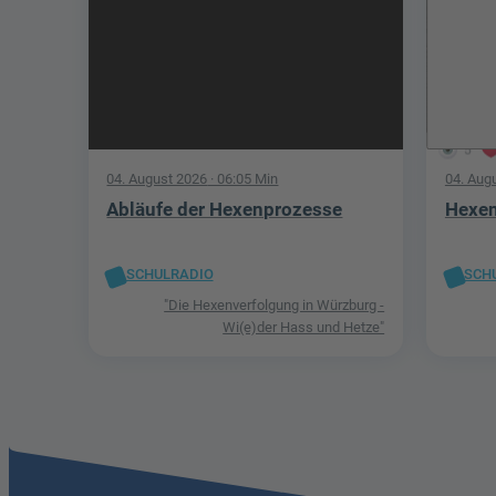
5
04. August 2026
· 06:05 Min
04. Aug
Abläufe der Hexenprozesse
Hexen
SCHULRADIO
SCH
"Die Hexenverfolgung in Würzburg -
Wi(e)der Hass und Hetze"