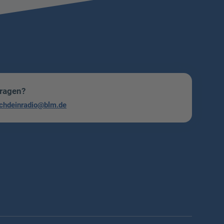
Fragen?
chdeinradio@blm.de