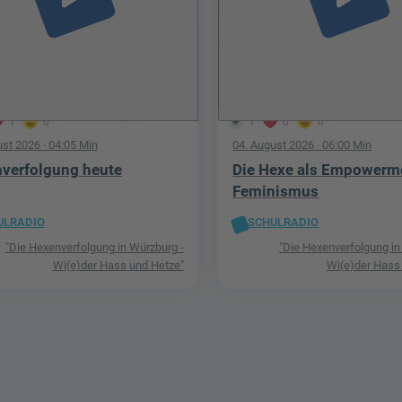
1
0
1
0
0
ust 2026
· 04:05 Min
04. August 2026
· 06:00 Min
verfolgung heute
Die Hexe als Empowerm
Feminismus
ULRADIO
SCHULRADIO
"Die Hexenverfolgung in Würzburg -
"Die Hexenverfolgung in
Wi(e)der Hass und Hetze"
Wi(e)der Hass