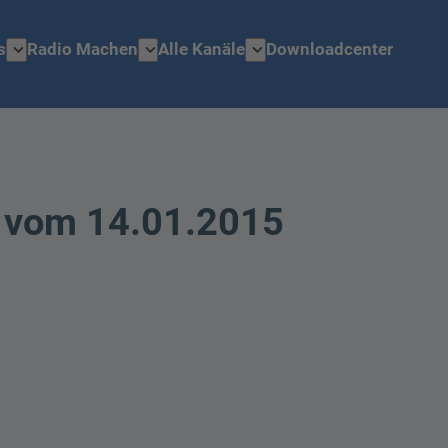
expand_more
expand_more
expand_more
s
Radio Machen
Alle Kanäle
Downloadcenter
1 vom 14.01.2015