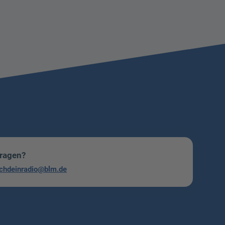
Fragen?
chdeinradio@blm.de