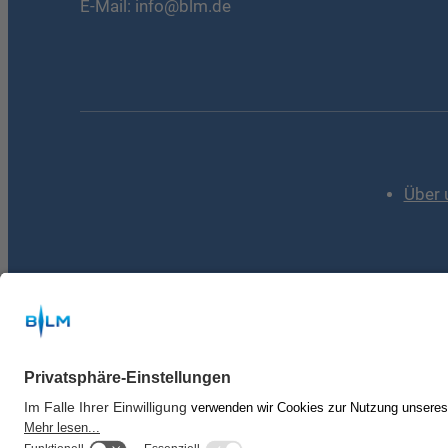
E-Mail:
info@blm.de
Über 