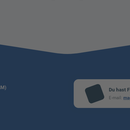
LM)
Du hast 
mai
E-mail:
ma
l