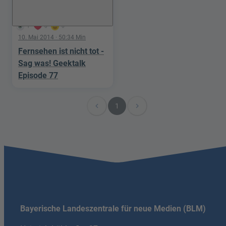
1
0
0
10. Mai 2014
· 50:34 Min
Fernsehen ist nicht tot -
Sag was! Geektalk
Episode 77
navigate_before
navigate_next
1
Bayerische Landeszentrale für neue Medien (BLM)