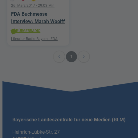
26. März 2017
· 29:03 Min
FDA Buchmesse
Interview: Marah Woolff
BÜRGERRADIO
Literatur Radio Bayern - FDA
navigate_before
navigate_next
1
Bayerische Landeszentrale für neue Medien (BLM)
Heinrich-Lübke-Str. 27