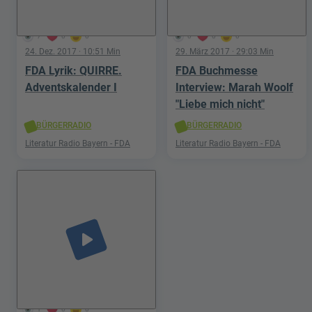
7
0
0
0
0
0
24. Dez. 2017
· 10:51 Min
29. März 2017
· 29:03 Min
FDA Lyrik: QUIRRE.
FDA Buchmesse
Adventskalender I
Interview: Marah Woolf
"Liebe mich nicht"
BÜRGERRADIO
BÜRGERRADIO
Literatur Radio Bayern - FDA
Literatur Radio Bayern - FDA
play_arrow
1
0
0