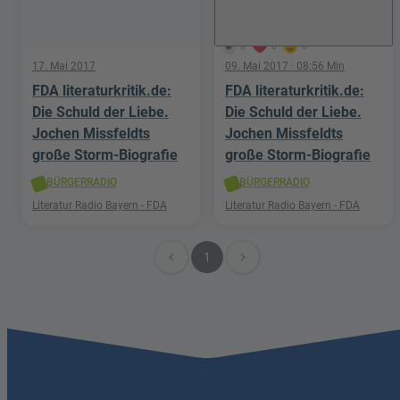
0
0
0
17. Mai 2017
09. Mai 2017
· 08:56 Min
FDA literaturkritik.de:
FDA literaturkritik.de:
Die Schuld der Liebe.
Die Schuld der Liebe.
Jochen Missfeldts
Jochen Missfeldts
große Storm-Biografie
große Storm-Biografie
BÜRGERRADIO
BÜRGERRADIO
Literatur Radio Bayern - FDA
Literatur Radio Bayern - FDA
navigate_before
navigate_next
1