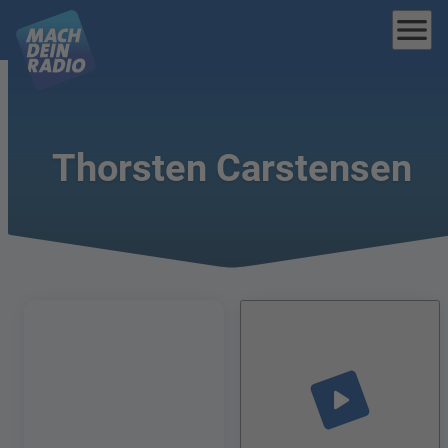
menu
Thorsten Carstensen
play_arrow