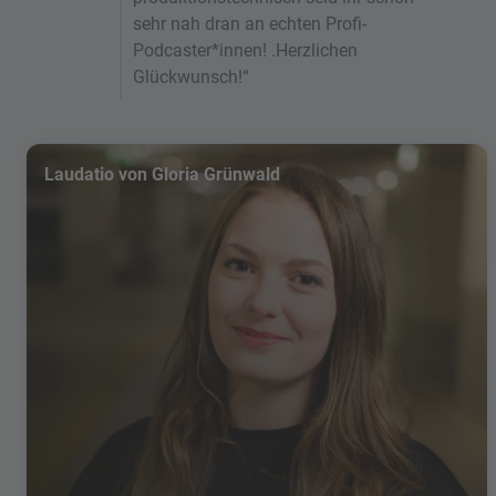
sehr nah dran an echten Profi-
Podcaster*innen! .Herzlichen
Glückwunsch!“
Laudatio von Gloria Grünwald