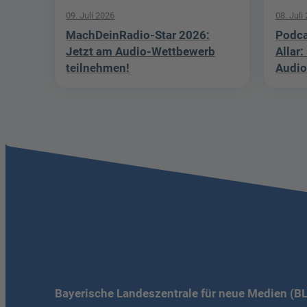
09. Juli 2026
08. Juli
MachDeinRadio-Star 2026:
Podca
Jetzt am Audio-Wettbewerb
Allar:
teilnehmen!
Audio
Bayerische Landeszentrale für neue Medien (B