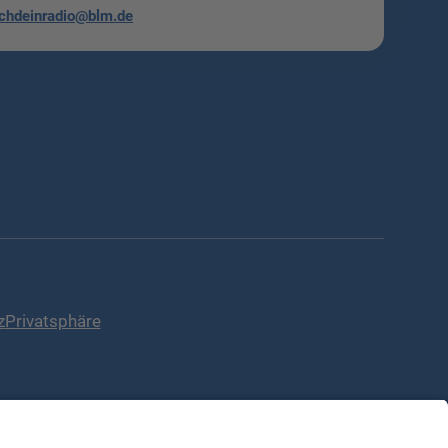
chdeinradio@blm.de
z
Privatsphäre