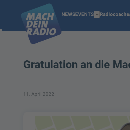
expand_more
NEWS
EVENTS
Radiocoache
Gratulation an die M
11. April 2022