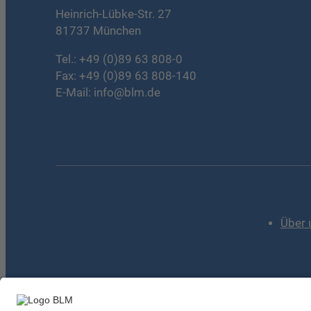
Heinrich-Lübke-Str. 27
81737 München
Tel.:
+49 (0)89 63 808-0
Fax: +49 (0)89 63 808-140
E-Mail:
info@blm.de
Über 