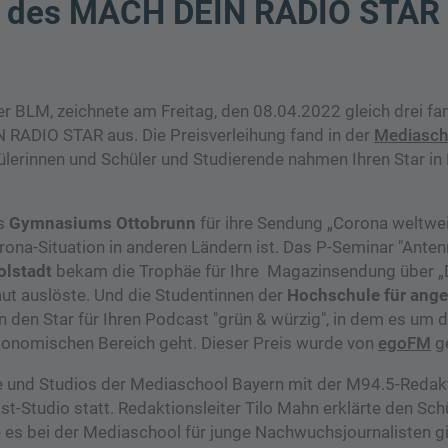
er des MACH DEIN RADIO STAR 
r BLM, zeichnete am Freitag, den 08.04.2022 gleich drei fa
RADIO STAR aus. Die Preisverleihung fand in der
Mediasch
ülerinnen und Schüler und Studierende nahmen Ihren Star i
es
Gymnasiums Ottobrunn
für ihre Sendung „Corona weltweit
orona-Situation in anderen Ländern ist. Das P-Seminar "Ante
olstadt
bekam die Trophäe für Ihre Magazinsendung über „
aut auslöste. Und die Studentinnen der
Hochschule für ang
n den Star für Ihren Podcast "grün & würzig", in dem es um
ökonomischen Bereich geht. Dieser Preis wurde von
egoFM
ge
 und Studios der Mediaschool Bayern mit der M94.5-Redak
Studio statt. Redaktionsleiter Tilo Mahn erklärte den Sch
es bei der Mediaschool für junge Nachwuchsjournalisten g