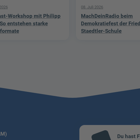
 2026
08. Juli 2026
st-Workshop mit Philipp
MachDeinRadio beim
 So entstehen starke
Demokratiefest der Frie
formate
Staedtler-Schule
LM)
Du hast 