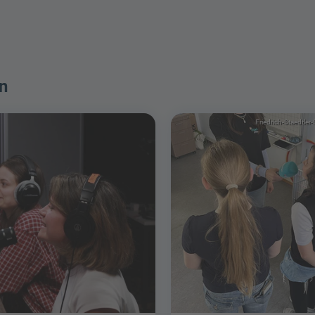
n
Friedrich-Staedtler