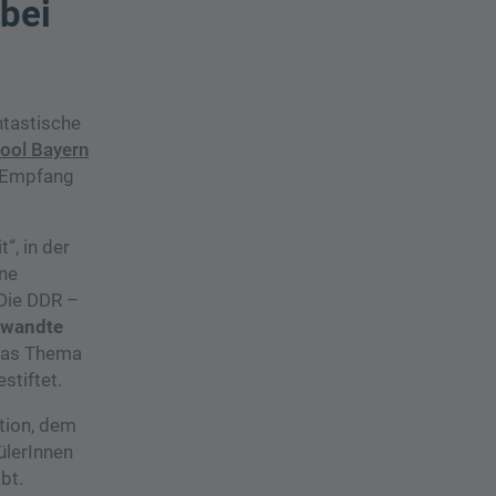
bei
ntastische
ool Bayern
n Empfang
“, in der
nne
Die DDR –
ewandte
 das Thema
stiftet.
tion, dem
ülerInnen
ibt.