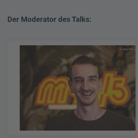
Der Moderator des Talks:
Andre Wenge