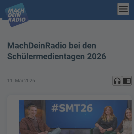
menu
MachDeinRadio bei den
Schülermedientagen 2026
headphones
chrome_reader_mode
11. Mai 2026