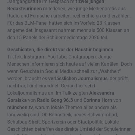
Jahrgangsstufe im Gespräch mit
zwei jungen
Redakteurinnen
miterleben, wie junge Medienprofis aus
Radio und Fernsehen arbeiten, recherchieren und erzählen.
Für das BLM-Panel hatten sich im Vorfeld 23 Klassen
angemeldet. Insgesamt nahmen mehr als 500 Klassen an
den 15 Panels der Schülermedientage 2026 teil.
Geschichten, die direkt vor der Haustür beginnen
TikTok, Instagram, YouTube, Chatgruppen: Junge
Menschen informieren sich heute auf vielen Kanälen. Doch
wenn Gerüchte in Social Media schnell zur „Wahrheit“
werden, braucht es
verlässlichen Journalismus
, der prüft,
nachfragt und einordnet. Genau hier setzt
Lokaljournalismus an. Im Talk zeigten
Aleksandra
Goralska
von
Radio Gong 96.3
und
Corinna Horn
von
münchen.tv
, warum lokale Themen alles andere als
langweilig sind. Ob Bahnstreik, neues Schwimmbad,
Schulbau-Streit, Sportverein oder Stadtpolitik: Lokale
Geschichten betreffen das direkte Umfeld der Schülerinnen