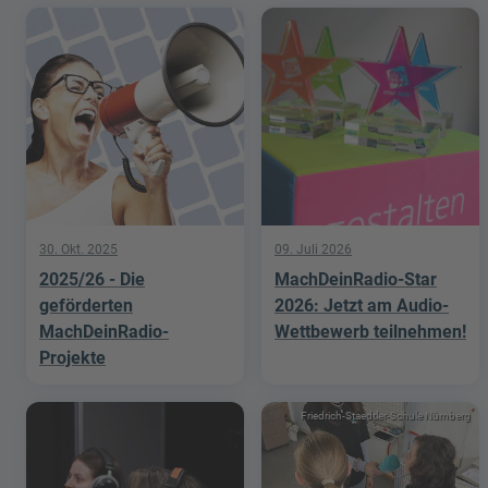
30. Okt. 2025
09. Juli 2026
2025/26 - Die
MachDeinRadio-Star
geförderten
2026: Jetzt am Audio-
MachDeinRadio-
Wettbewerb teilnehmen!
Projekte
Friedrich-Staedtler-Schule Nürnberg