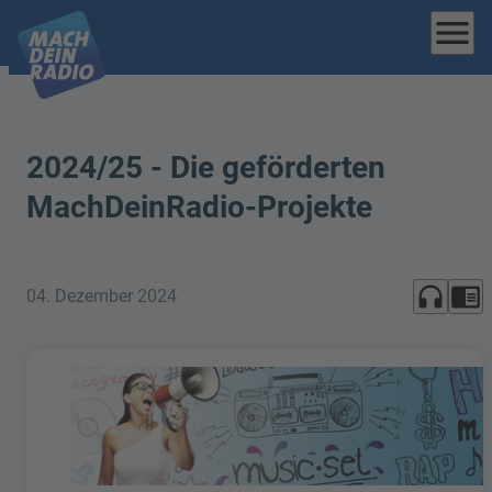
menu
2024/25 - Die geförderten
MachDeinRadio-Projekte
headphones
chrome_reader_mode
04. Dezember 2024