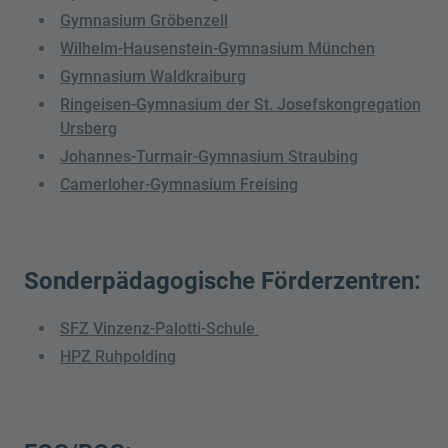
Gymnasium Gröbenzell
Wilhelm-Hausenstein-Gymnasium München
Gymnasium Waldkraiburg
Ringeisen-Gymnasium der St. Josefskongregation
Ursberg
Johannes-Turmair-Gymnasium Straubing
Camerloher-Gymnasium Freising
Sonderpädagogische Förderzentren:
SFZ Vinzenz-Palotti-Schule
HPZ Ruhpolding