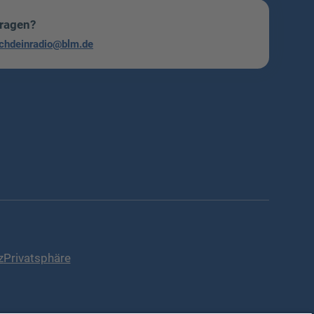
Fragen?
chdeinradio@blm.de
z
Privatsphäre