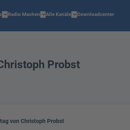
expand_more
expand_more
expand_more
s
Radio Machen
Alle Kanäle
Downloadcenter
Christoph Probst
tag von Christoph Probst