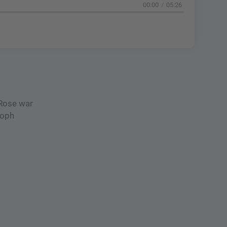
00:00
05:26
 Rose war
toph