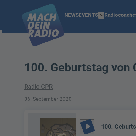
expand_more
NEWS
EVENTS
Radiocoache
100. Geburtstag von 
Radio CPR
06. September 2020
play_arrow
100. Geburts