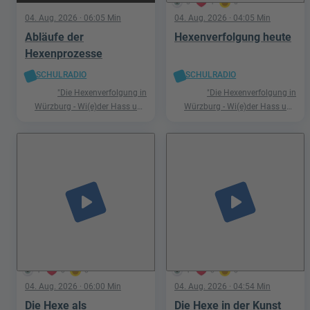
5
1
0
04. Aug. 2026
· 06:05 Min
04. Aug. 2026
· 04:05 Min
Abläufe der
Hexenverfolgung heute
Hexenprozesse
SCHULRADIO
SCHULRADIO
"Die Hexenverfolgung in
"Die Hexenverfolgung in
Würzburg - Wi(e)der Hass und
Würzburg - Wi(e)der Hass und
Hetze"
Hetze"
play_arrow
play_arrow
1
0
0
1
0
0
04. Aug. 2026
· 06:00 Min
04. Aug. 2026
· 04:54 Min
Die Hexe als
Die Hexe in der Kunst