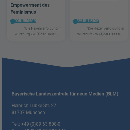
Empowerment des
Feminismus
SCHULRADIO
SCHULRADIO
"Die Hexenverfolgung in
"Die Hexenverfolgung in
Würzburg - Wi(e)der Hass und
Würzburg - Wi(e)der Hass und
Hetze"
Hetze"
Bayerische Landeszentrale für neue Medien (BLM)
Heinrich-Lübke-Str. 27
81737 München
Tel.:
+49 (0)89 63 808-0