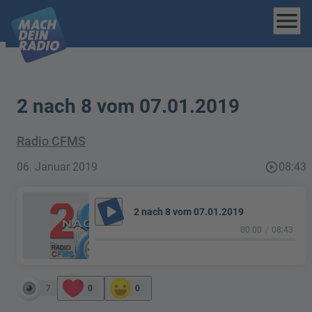
menu
2 nach 8 vom 07.01.2019
Radio CFMS
06. Januar 2019
play_circle_outline
08:43
play_arrow
2 nach 8 vom 07.01.2019
00:00
08:43
7
0
0