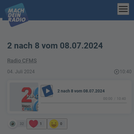
menu
2 nach 8 vom 08.07.2024
Radio CFMS
04. Juli 2024
play_circle_outline
10:40
play_arrow
2 nach 8 vom 08.07.2024
00:00
10:40
32
1
0