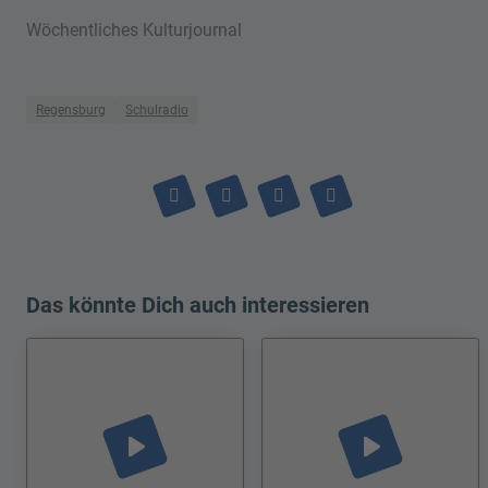
Wöchentliches Kulturjournal
Regensburg
Schulradio
Das könnte Dich auch interessieren
play_arrow
play_arrow