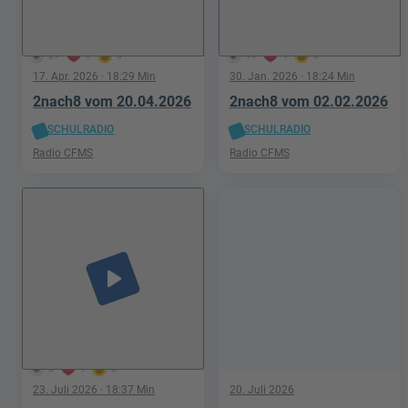
29
0
0
44
4
0
17. Apr. 2026
· 18:29 Min
30. Jan. 2026
· 18:24 Min
2nach8 vom 20.04.2026
2nach8 vom 02.02.2026
SCHULRADIO
SCHULRADIO
Radio CFMS
Radio CFMS
play_arrow
5
1
0
23. Juli 2026
· 18:37 Min
20. Juli 2026