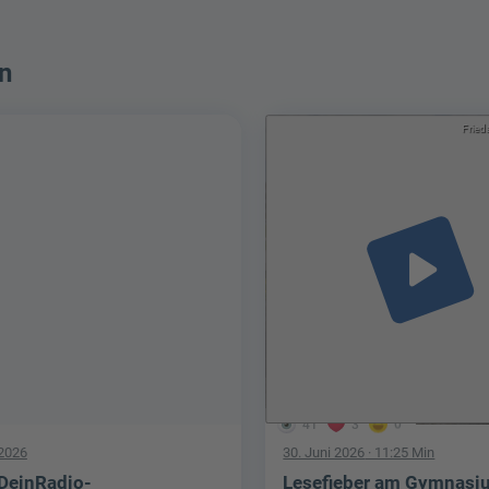
n
Fried
play_arrow
41
3
0
 2026
30. Juni 2026
· 11:25 Min
DeinRadio-
Lesefieber am Gymnasi