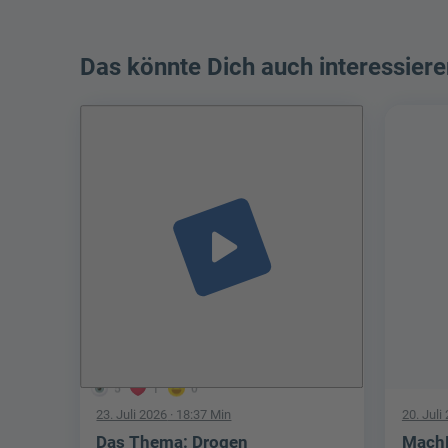
Das könnte Dich auch interessiere
play_arrow
5
1
0
23. Juli 2026
· 18:37 Min
20. Juli
Das Thema: Drogen
Mach