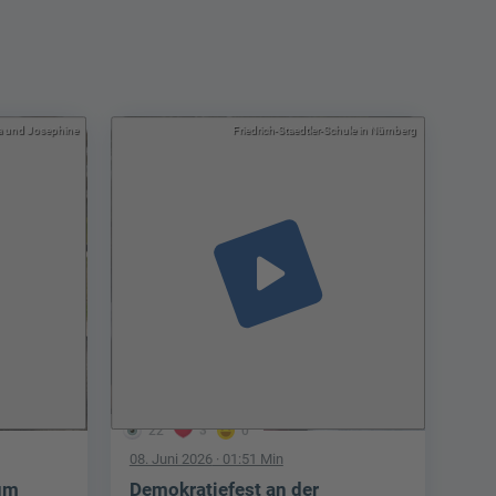
a und Josephine
Friedrich-Staedtler-Schule in Nürnberg
play_arrow
22
3
0
08. Juni 2026
· 01:51 Min
um
Demokratiefest an der