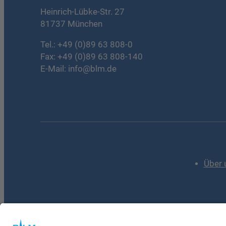
Heinrich-Lübke-Str. 27
81737 München
Tel.:
+49 (0)89 63 808-0
Fax: +49 (0)89 63 808-140
E-Mail:
info@blm.de
Über 