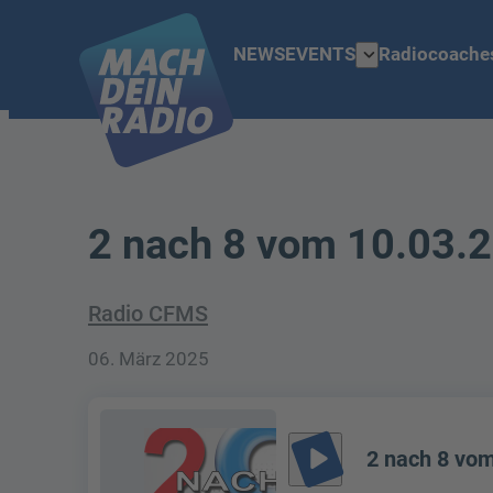
expand_more
NEWS
EVENTS
Radiocoache
2 nach 8 vom 10.03.
Radio CFMS
06. März 2025
play_arrow
2 nach 8 vo