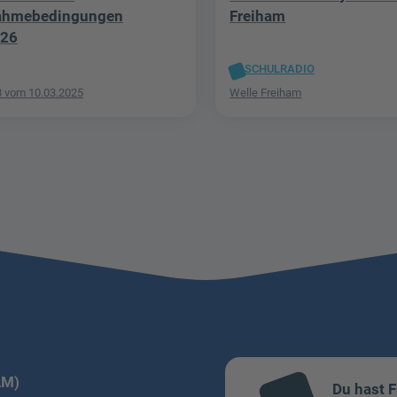
nahmebedingungen
Freiham
/26
SCHULRADIO
8 vom 10.03.2025
Welle Freiham
LM)
Du hast 