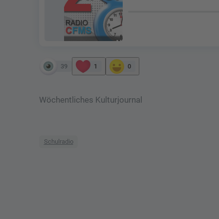
39
1
0
Wöchentliches Kulturjournal
Schulradio