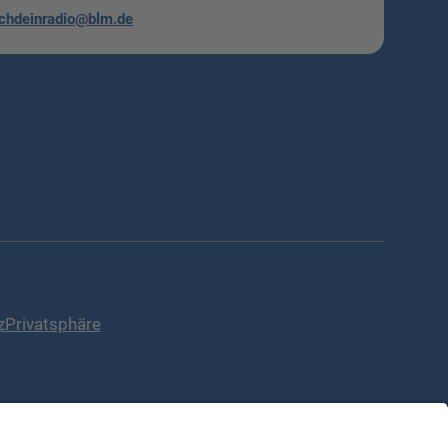
chdeinradio@blm.de
z
Privatsphäre