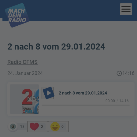
menu
2 nach 8 vom 29.01.2024
Radio CFMS
24. Januar 2024
play_circle_outline
14:16
play_arrow
2 nach 8 vom 29.01.2024
00:00
14:16
18
0
0