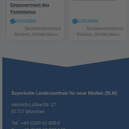
Empowerment des
Feminismus
SCHULRADIO
SCHULRADIO
"Die Hexenverfolgung in
"Die Hexenverfolgung in
Würzburg - Wi(e)der Hass und
Würzburg - Wi(e)der Hass und
Hetze"
Hetze"
Bayerische Landeszentrale für neue Medien (BLM)
Heinrich-Lübke-Str. 27
81737 München
Tel.:
+49 (0)89 63 808-0