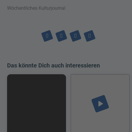
Wöchentliches Kulturjournal
Das könnte Dich auch interessieren
play_arrow