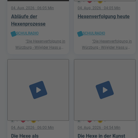
5
1
0
04. Aug. 2026
· 06:05 Min
04. Aug. 2026
· 04:05 Min
Abläufe der
Hexenverfolgung heute
Hexenprozesse
SCHULRADIO
SCHULRADIO
"Die Hexenverfolgung in
"Die Hexenverfolgung in
Würzburg - Wi(e)der Hass und
Würzburg - Wi(e)der Hass und
Hetze"
Hetze"
play_arrow
play_arrow
0
0
0
1
0
0
04. Aug. 2026
· 06:00 Min
04. Aug. 2026
· 04:54 Min
Die Hexe als
Die Hexe in der Kunst