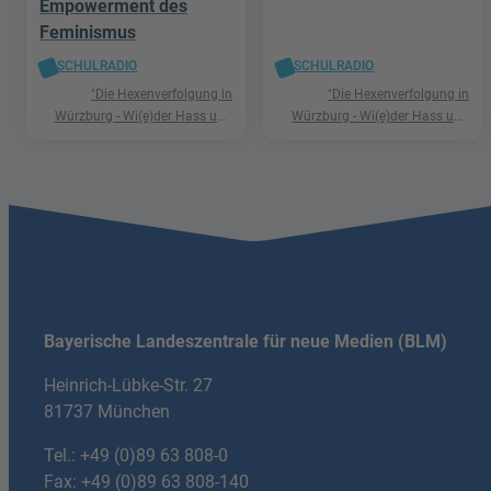
Empowerment des
Feminismus
SCHULRADIO
SCHULRADIO
"Die Hexenverfolgung in
"Die Hexenverfolgung in
Würzburg - Wi(e)der Hass und
Würzburg - Wi(e)der Hass und
Hetze"
Hetze"
Bayerische Landeszentrale für neue Medien (BLM)
Heinrich-Lübke-Str. 27
81737 München
Tel.:
+49 (0)89 63 808-0
Fax: +49 (0)89 63 808-140