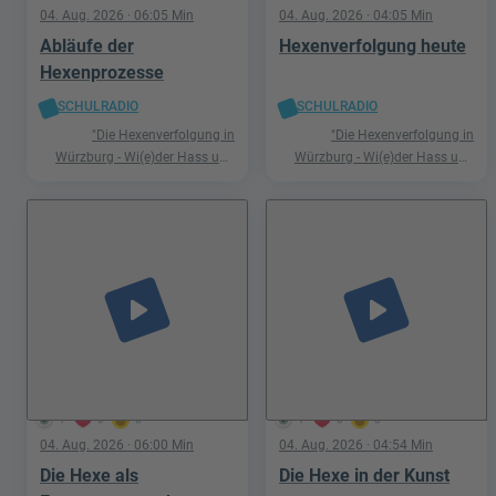
04. Aug. 2026
· 06:05 Min
04. Aug. 2026
· 04:05 Min
Abläufe der
Hexenverfolgung heute
Hexenprozesse
SCHULRADIO
SCHULRADIO
"Die Hexenverfolgung in
"Die Hexenverfolgung in
Würzburg - Wi(e)der Hass und
Würzburg - Wi(e)der Hass und
Hetze"
Hetze"
play_arrow
play_arrow
1
0
0
1
0
0
04. Aug. 2026
· 06:00 Min
04. Aug. 2026
· 04:54 Min
Die Hexe als
Die Hexe in der Kunst