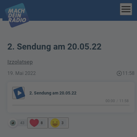
menu
2. Sendung am 20.05.22
Izzolatsep
19. Mai 2022
play_circle_outline
11:58
play_arrow
2. Sendung am 20.05.22
00:00
11:58
43
8
3