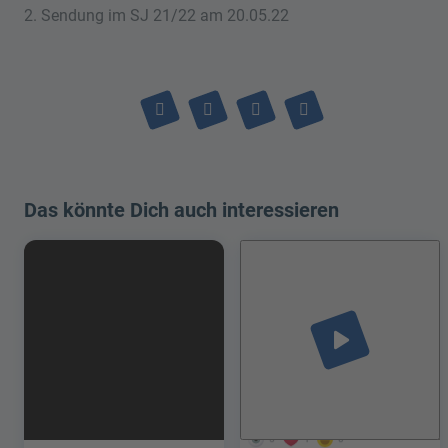
2. Sendung im SJ 21/22 am 20.05.22
Das könnte Dich auch interessieren
play_arrow
5
1
0