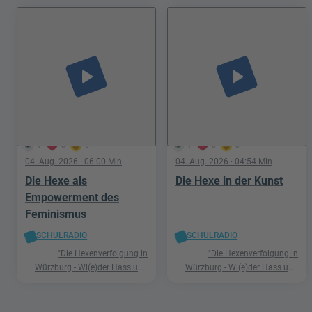
play_arrow
play_arrow
1
0
0
1
0
0
04. Aug. 2026
· 06:00 Min
04. Aug. 2026
· 04:54 Min
Die Hexe als
Die Hexe in der Kunst
Empowerment des
Feminismus
SCHULRADIO
SCHULRADIO
"Die Hexenverfolgung in
"Die Hexenverfolgung in
Würzburg - Wi(e)der Hass und
Würzburg - Wi(e)der Hass und
Hetze"
Hetze"