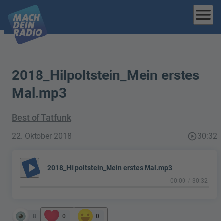
menu
2018_Hilpoltstein_Mein erstes
Mal.mp3
Best of Tatfunk
22. Oktober 2018
play_circle_outline
30:32
play_arrow
2018_Hilpoltstein_Mein erstes Mal.mp3
00:00
30:32
8
0
0