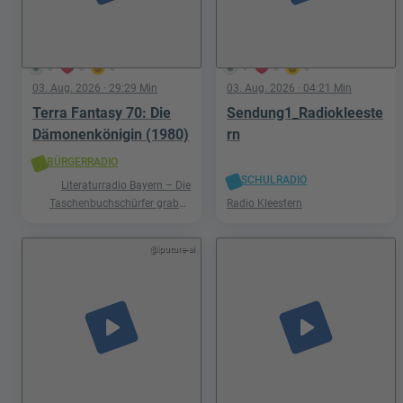
3
0
0
4
0
0
03. Aug. 2026
· 29:29 Min
03. Aug. 2026
· 04:21 Min
Terra Fantasy 70: Die
Sendung1_Radiokleeste
Dämonenkönigin (1980)
rn
BÜRGERRADIO
SCHULRADIO
Literaturradio Bayern – Die
Taschenbuchschürfer graben
Radio Kleestern
nach Schätzen in der Welt der
Phantastik
@iputure-ai
play_arrow
play_arrow