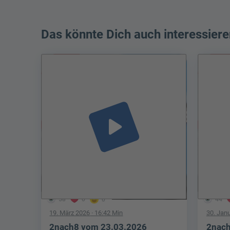
Das könnte Dich auch interessiere
play_arrow
58
0
0
44
19. März 2026
· 16:42 Min
30. Jan
2nach8 vom 23.03.2026
2nach