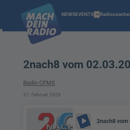
expand_more
NEWS
EVENTS
Radiocoache
2nach8 vom 02.03.2
Radio CFMS
27. Februar 2026
play_arrow
2nach8 vom 