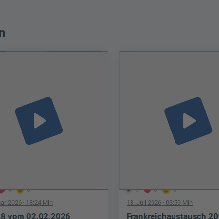
n
play_arrow
play_arrow
4
0
3
0
0
uar 2026
· 18:24 Min
13. Juli 2026
· 03:59 Min
8 vom 02.02.2026
Frankreichaustausch 2