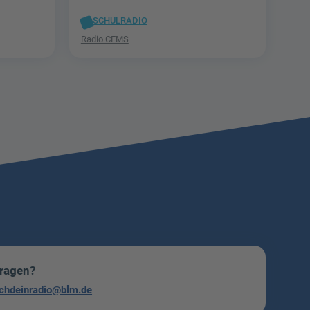
SCHULRADIO
Radio CFMS
Fragen?
chdeinradio@blm.de