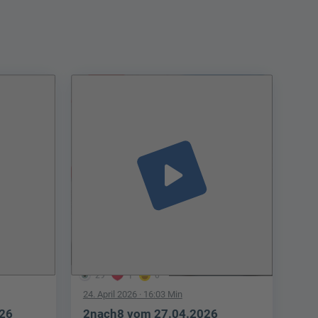
play_arrow
29
1
0
24. April 2026
· 16:03 Min
026
2nach8 vom 27.04.2026