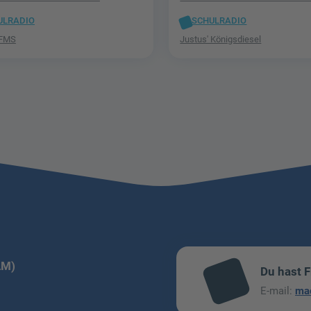
ULRADIO
SCHULRADIO
CFMS
Justus' Königsdiesel
LM)
Du hast 
mai
E-mail:
ma
l