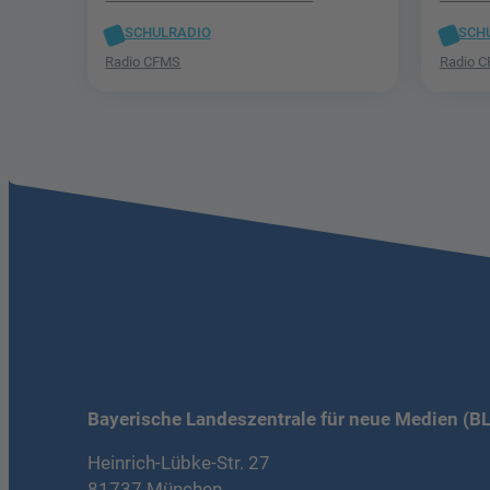
SCHULRADIO
SCH
Radio CFMS
Radio 
Bayerische Landeszentrale für neue Medien (B
Heinrich-Lübke-Str. 27
81737 München