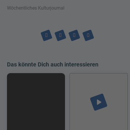
Wöchentliches Kulturjournal
Das könnte Dich auch interessieren
play_arrow