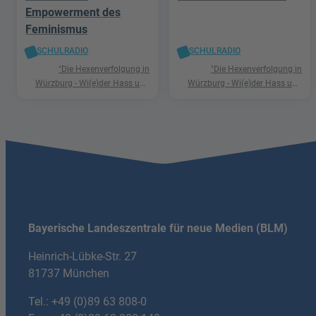
Empowerment des
Feminismus
SCHULRADIO
SCHULRADIO
"Die Hexenverfolgung in
"Die Hexenverfolgung in
Würzburg - Wi(e)der Hass und
Würzburg - Wi(e)der Hass und
Hetze"
Hetze"
Bayerische Landeszentrale für neue Medien (BLM)
Heinrich-Lübke-Str. 27
81737 München
Tel.:
+49 (0)89 63 808-0