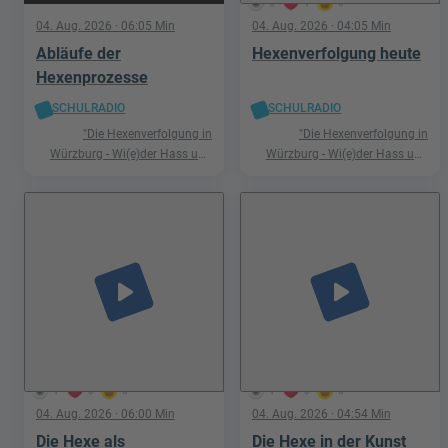
5
1
0
04. Aug. 2026
· 06:05 Min
04. Aug. 2026
· 04:05 Min
Abläufe der
Hexenverfolgung heute
Hexenprozesse
SCHULRADIO
SCHULRADIO
"Die Hexenverfolgung in
"Die Hexenverfolgung in
Würzburg - Wi(e)der Hass und
Würzburg - Wi(e)der Hass und
Hetze"
Hetze"
play_arrow
play_arrow
1
0
0
1
0
0
04. Aug. 2026
· 06:00 Min
04. Aug. 2026
· 04:54 Min
Die Hexe als
Die Hexe in der Kunst