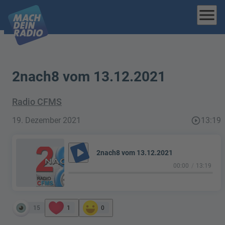
menu
2nach8 vom 13.12.2021
Radio CFMS
19. Dezember 2021
play_circle_outline
13:19
play_arrow
2nach8 vom 13.12.2021
00:00
13:19
15
1
0