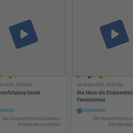
play_arrow
play_arrow
1
0
1
0
0
ust 2026
· 04:05 Min
04. August 2026
· 06:00 Min
verfolgung heute
Die Hexe als Empowerm
Feminismus
ULRADIO
SCHULRADIO
"Die Hexenverfolgung in Würzburg -
"Die Hexenverfolgung in
Wi(e)der Hass und Hetze"
Wi(e)der Hass