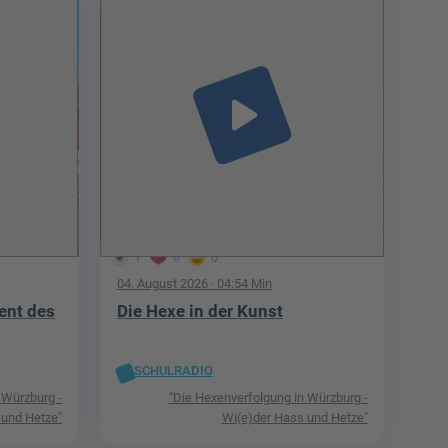
play_arrow
1
0
0
04. August 2026
· 04:54 Min
ent des
Die Hexe in der Kunst
SCHULRADIO
 Würzburg -
"Die Hexenverfolgung in Würzburg -
 und Hetze"
Wi(e)der Hass und Hetze"