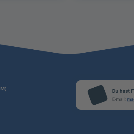
LM)
Du hast 
mai
E-mail:
ma
l