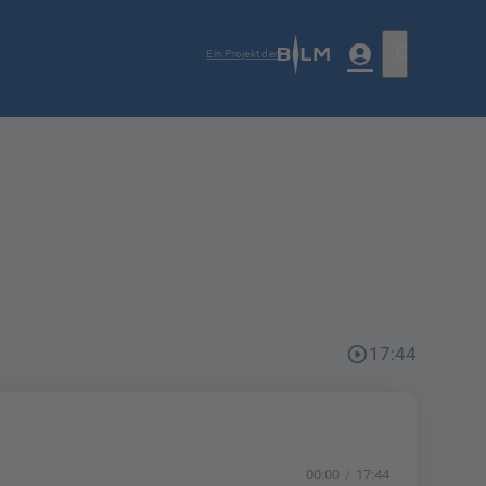
account_circle
search
Ein Projekt der
play_circle_outline
17:44
00:00
17:44