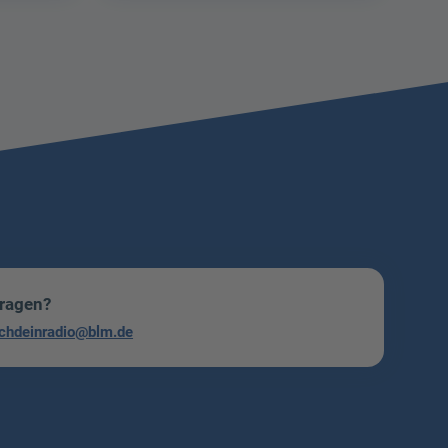
Fragen?
chdeinradio@blm.de