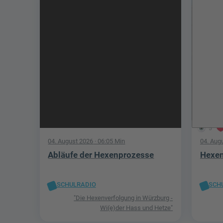
5
04. August 2026
· 06:05 Min
04. Aug
Abläufe der Hexenprozesse
Hexen
SCHULRADIO
SCH
"Die Hexenverfolgung in Würzburg -
Wi(e)der Hass und Hetze"