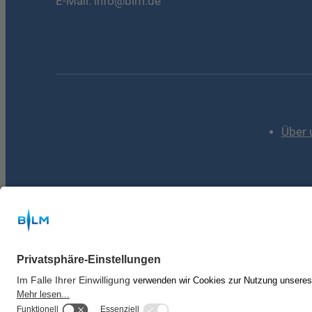
E-Mail:
info@blm.de
Über 