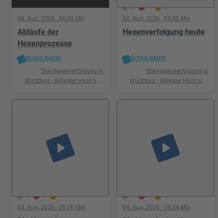
5
1
0
04. Aug. 2026
· 06:05 Min
04. Aug. 2026
· 04:05 Min
Abläufe der
Hexenverfolgung heute
Hexenprozesse
SCHULRADIO
SCHULRADIO
"Die Hexenverfolgung in
"Die Hexenverfolgung in
Würzburg - Wi(e)der Hass und
Würzburg - Wi(e)der Hass und
Hetze"
Hetze"
play_arrow
play_arrow
0
0
0
1
0
0
04. Aug. 2026
· 06:00 Min
04. Aug. 2026
· 04:54 Min