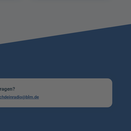
Fragen?
chdeinradio@blm.de