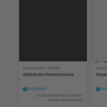
5
04. August 2026
· 06:05 Min
04. Aug
Abläufe der Hexenprozesse
Hexen
SCHULRADIO
SCH
"Die Hexenverfolgung in Würzburg -
Wi(e)der Hass und Hetze"