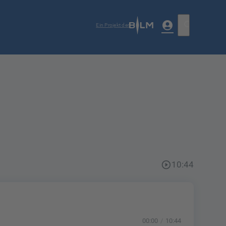
account_circle
search
Ein Projekt der
play_circle_outline
10:44
00:00
10:44