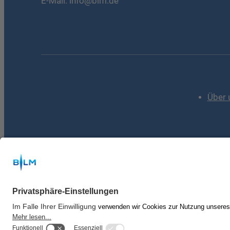
E-Mail:
info@blm.de
Über 