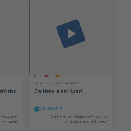
play_arrow
1
0
0
04. August 2026
· 04:54 Min
ent des
Die Hexe in der Kunst
SCHULRADIO
 Würzburg -
"Die Hexenverfolgung in Würzburg -
 und Hetze"
Wi(e)der Hass und Hetze"