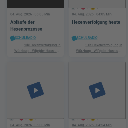
5
1
0
04. Aug. 2026
· 06:05 Min
04. Aug. 2026
· 04:05 Min
Abläufe der
Hexenverfolgung heute
Hexenprozesse
SCHULRADIO
SCHULRADIO
"Die Hexenverfolgung in
"Die Hexenverfolgung in
Würzburg - Wi(e)der Hass und
Würzburg - Wi(e)der Hass und
Hetze"
Hetze"
play_arrow
play_arrow
1
0
0
1
0
0
04. Aug. 2026
· 06:00 Min
04. Aug. 2026
· 04:54 Min