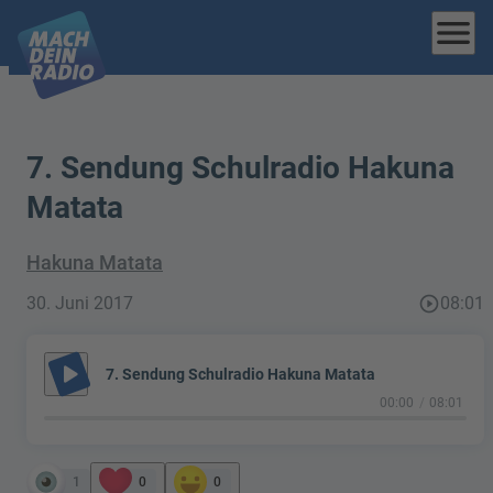
menu
7. Sendung Schulradio Hakuna
Matata
Hakuna Matata
30. Juni 2017
play_circle_outline
08:01
play_arrow
7. Sendung Schulradio Hakuna Matata
00:00
08:01
1
0
0