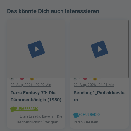
Das könnte Dich auch interessieren
play_arrow
play_arrow
2
0
0
4
0
0
03. Aug. 2026
· 29:29 Min
03. Aug. 2026
· 04:21 Min
Terra Fantasy 70: Die
Sendung1_Radiokleeste
Dämonenkönigin (1980)
rn
BÜRGERRADIO
SCHULRADIO
Literaturradio Bayern – Die
Taschenbuchschürfer graben
Radio Kleestern
nach Schätzen in der Welt der