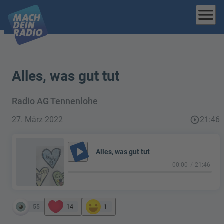
menu
Alles, was gut tut
Radio AG Tennenlohe
27. März 2022
play_circle_outline
21:46
play_arrow
Alles, was gut tut
00:00
21:46
55
14
1