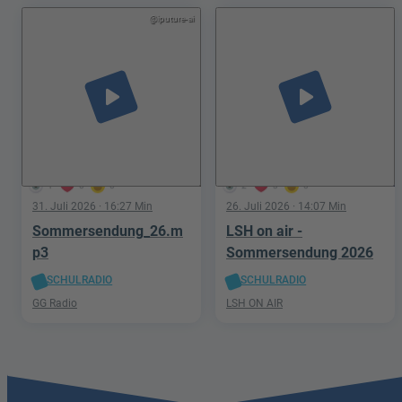
Phantastik
@iputure-ai
play_arrow
play_arrow
1
0
0
2
3
0
31. Juli 2026
· 16:27 Min
26. Juli 2026
· 14:07 Min
Sommersendung_26.m
LSH on air -
p3
Sommersendung 2026
SCHULRADIO
SCHULRADIO
GG Radio
LSH ON AIR