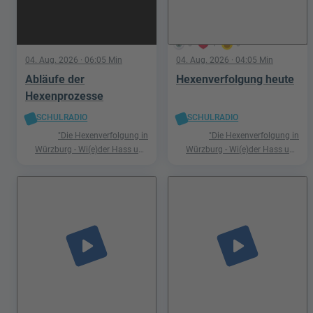
5
1
0
04. Aug. 2026
· 06:05 Min
04. Aug. 2026
· 04:05 Min
Abläufe der
Hexenverfolgung heute
Hexenprozesse
SCHULRADIO
SCHULRADIO
"Die Hexenverfolgung in
"Die Hexenverfolgung in
Würzburg - Wi(e)der Hass und
Würzburg - Wi(e)der Hass und
Hetze"
Hetze"
play_arrow
play_arrow