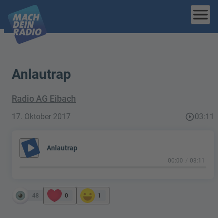
menu
Anlautrap
Radio AG Eibach
17. Oktober 2017
play_circle_outline
03:11
play_arrow
Anlautrap
00:00
03:11
48
0
1