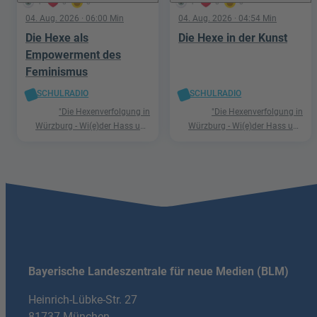
1
0
0
1
0
0
04. Aug. 2026
· 06:00 Min
04. Aug. 2026
· 04:54 Min
Die Hexe als
Die Hexe in der Kunst
Empowerment des
Feminismus
SCHULRADIO
SCHULRADIO
"Die Hexenverfolgung in
"Die Hexenverfolgung in
Würzburg - Wi(e)der Hass und
Würzburg - Wi(e)der Hass und
Hetze"
Hetze"
Bayerische Landeszentrale für neue Medien (BLM)
Heinrich-Lübke-Str. 27
81737 München