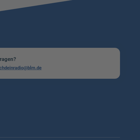
Fragen?
chdeinradio@blm.de