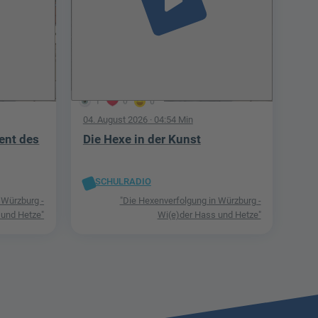
play_arrow
1
0
0
04. August 2026
· 04:54 Min
ent des
Die Hexe in der Kunst
SCHULRADIO
 Würzburg -
"Die Hexenverfolgung in Würzburg -
 und Hetze"
Wi(e)der Hass und Hetze"