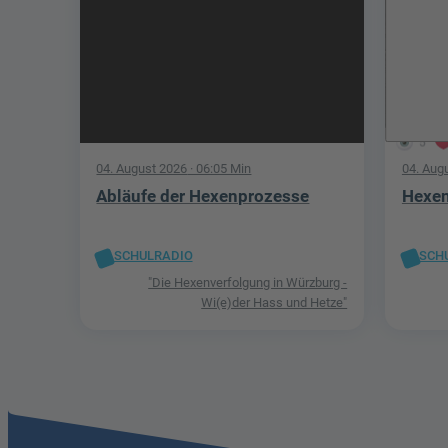
5
04. August 2026
· 06:05 Min
04. Aug
Abläufe der Hexenprozesse
Hexen
SCHULRADIO
SCH
"Die Hexenverfolgung in Würzburg -
Wi(e)der Hass und Hetze"