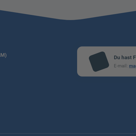
LM)
Du hast 
mai
E-mail:
ma
l