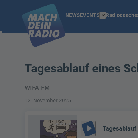
expand_more
NEWS
EVENTS
Radiocoache
Tagesablauf eines Sc
WIFA-FM
12. November 2025
Erstellt durch Copilot am
play_arrow
Tagesablauf 
12.11.2025