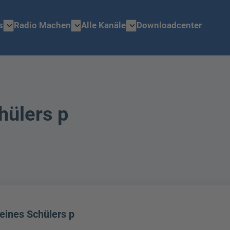
expand_more
expand_more
expand_more
s
Radio Machen
Alle Kanäle
Downloadcenter
hülers p
eines Schülers p