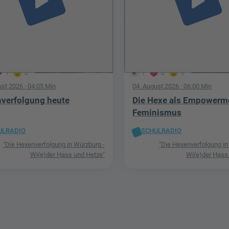
play_arrow
play_arrow
1
0
1
0
0
ust 2026
· 04:05 Min
04. August 2026
· 06:00 Min
verfolgung heute
Die Hexe als Empowerm
Feminismus
ULRADIO
SCHULRADIO
"Die Hexenverfolgung in Würzburg -
"Die Hexenverfolgung in
Wi(e)der Hass und Hetze"
Wi(e)der Hass