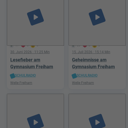
play_arrow
play_arrow
41
3
0
23
3
0
30. Juni 2026
· 11:25 Min
15. Juli 2026
· 15:14 Min
Lesefieber am
Geheimnisse am
Gymnasium Freiham
Gymnasium Freiham
SCHULRADIO
SCHULRADIO
Welle Freiham
Welle Freiham
play_arrow
play_arrow