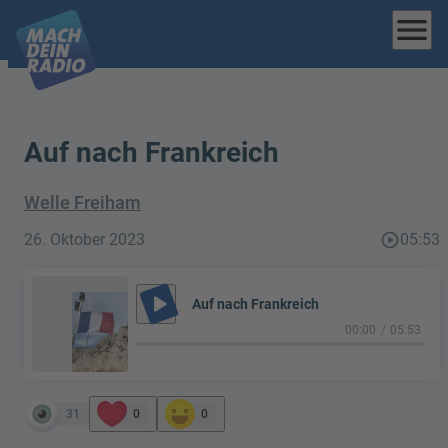
menu
Auf nach Frankreich
Welle Freiham
26. Oktober 2023
play_circle_outline
05:53
play_arrow
Auf nach Frankreich
00:00
05:53
31
0
0