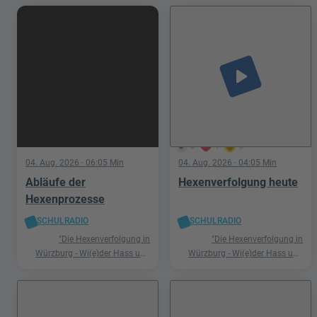
play_arrow
5
1
0
04. Aug. 2026
· 06:05 Min
04. Aug. 2026
· 04:05 Min
Abläufe der
Hexenverfolgung heute
Hexenprozesse
SCHULRADIO
SCHULRADIO
"Die Hexenverfolgung in
"Die Hexenverfolgung in
Würzburg - Wi(e)der Hass und
Würzburg - Wi(e)der Hass und
Hetze"
Hetze"