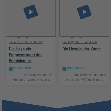
play_arrow
play_arrow
1
0
0
1
0
0
04. Aug. 2026
· 06:00 Min
04. Aug. 2026
· 04:54 Min
Die Hexe als
Die Hexe in der Kunst
Empowerment des
Feminismus
SCHULRADIO
SCHULRADIO
"Die Hexenverfolgung in
"Die Hexenverfolgung in
Würzburg - Wi(e)der Hass und
Würzburg - Wi(e)der Hass und
Hetze"
Hetze"